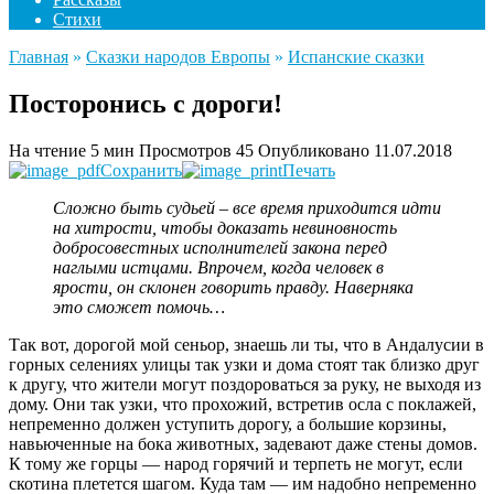
Стихи
Главная
»
Сказки народов Европы
»
Испанские сказки
Посторонись с дороги!
На чтение
5 мин
Просмотров
45
Опубликовано
11.07.2018
Сохранить
Печать
Сложно быть судьей – все время приходится идти
на хитрости, чтобы доказать невиновность
добросовестных исполнителей закона перед
наглыми истцами. Впрочем, когда человек в
ярости, он склонен говорить правду. Наверняка
это сможет помочь…
Так вот, дорогой мой сеньор, знаешь ли ты, что в Андалусии в
горных селениях улицы так узки и дома стоят так близко друг
к другу, что жители могут поздороваться за руку, не выходя из
дому. Они так узки, что прохожий, встретив осла с поклажей,
непременно должен уступить дорогу, а большие корзины,
навьюченные на бока животных, задевают даже стены домов.
К тому же горцы — народ горячий и терпеть не могут, если
скотина плетется шагом. Куда там — им надобно непременно