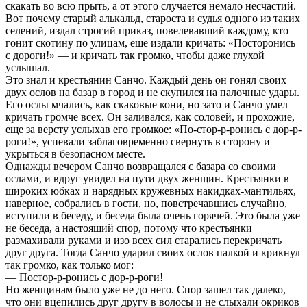
скакать во всю прыть, а от этого случается немало несчастий.
Вот почему старый алькальд, староста и судья одного из таких
селений, издал строгий приказ, повелевавший каждому, кто
гонит скотину по улицам, еще издали кричать: «Посторонись
с дороги!» — и кричать так громко, чтобы даже глухой
услышал.
Это знал и крестьянин Санчо. Каждый день он гонял своих
двух ослов на базар в город и не скупился на палочные удары.
Его ослы мчались, как скаковые кони, но зато и Санчо умел
кричать громче всех. Он заливался, как соловей, и прохожие,
еще за версту услыхав его громкое: «По-стор-р-ронись с дор-р-
роги!», успевали заблаговременно свернуть в сторону и
укрыться в безопасном месте.
Однажды вечером Санчо возвращался с базара со своими
ослами, и вдруг увидел на пути двух женщин. Крестьянки в
широких юбках и нарядных кружевных накидках-мантильях,
наверное, собрались в гости, но, повстречавшись случайно,
вступили в беседу, и беседа была очень горячей. Это была уже
не беседа, а настоящий спор, потому что крестьянки
размахивали руками и изо всех сил старались перекричать
друг друга. Тогда Санчо ударил своих ослов палкой и крикнул
так громко, как только мог:
— Постор-р-ронись с дор-р-роги!
Но женщинам было уже не до него. Спор зашел так далеко,
что они вцепились друг другу в волосы и не слыхали окриков