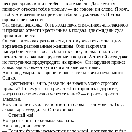
несправедливо винить тебя — тоже молчи. Даже если я
прикажу отвести тебя в тюрьму — не говори ни слова. Я хочу,
чтобы эти женщины приняли тебя за глухонемого. В этом
одном твое спасение.
Так сказал алькальд. Он вызвал двух стражников-альгвасилов
и приказал отвести крестьянина в подвал, где ожидали суда
провинившиеся.
Он сделал это как раз вовремя, потому что тотчас же в дом
ворвались разгневанные женщины. Они закричали
наперебой, что два осла сбили их с ног, порвали платья и
потоптали нарядные кружевные накидки. А третий осел даже
не потрудился предупредить их криком. Он нарушил приказ
алькальда и должен купить им новые мантильи.
Алькальд ударил в ладоши, и альгвасилы ввели печального
Санчо.
— Крестьянин Санчо, разве ты не знаешь моего строгого
приказа? Почему ты не кричал: «Посторонись с дороги»,
когда гнал своих ослов через селение? — строго спросил
алькальд.
Но Санчо не вымолвил в ответ ни слова — он молчал. Тогда
алькальд рассердился. Он закричал:
— Отвечай же!
Но крестьянин продолжал молчать.
Алькальд пригрозил:
— Если ты будешь насмехаться надо мной, я отправлю тебя в