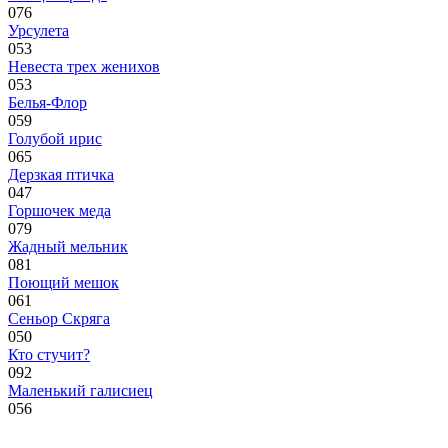
0
76
Урсулета
0
53
Невеста трех женихов
0
53
Белья-Флор
0
59
Голубой ирис
0
65
Дерзкая птичка
0
47
Горшочек меда
0
79
Жадный мельник
0
81
Поющий мешок
0
61
Сеньор Скряга
0
50
Кто стучит?
0
92
Маленький галисиец
0
56