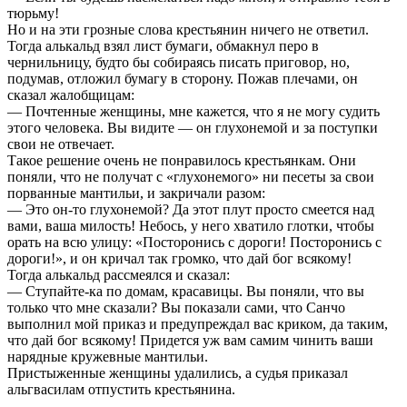
тюрьму!
Но и на эти грозные слова крестьянин ничего не ответил.
Тогда алькальд взял лист бумаги, обмакнул перо в
чернильницу, будто бы собираясь писать приговор, но,
подумав, отложил бумагу в сторону. Пожав плечами, он
сказал жалобщицам:
— Почтенные женщины, мне кажется, что я не могу судить
этого человека. Вы видите — он глухонемой и за поступки
свои не отвечает.
Такое решение очень не понравилось крестьянкам. Они
поняли, что не получат с «глухонемого» ни песеты за свои
порванные мантильи, и закричали разом:
— Это он-то глухонемой? Да этот плут просто смеется над
вами, ваша милость! Небось, у него хватило глотки, чтобы
орать на всю улицу: «Посторонись с дороги! Посторонись с
дороги!», и он кричал так громко, что дай бог всякому!
Тогда алькальд рассмеялся и сказал:
— Ступайте-ка по домам, красавицы. Вы поняли, что вы
только что мне сказали? Вы показали сами, что Санчо
выполнил мой приказ и предупреждал вас криком, да таким,
что дай бог всякому! Придется уж вам самим чинить ваши
нарядные кружевные мантильи.
Пристыженные женщины удалились, а судья приказал
альгвасилам отпустить крестьянина.