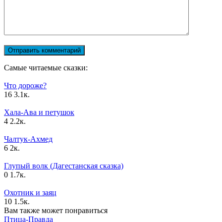
Самые читаемые сказки:
Что дороже?
16
3.1к.
Хала-Ава и петушок
4
2.2к.
Чалтук-Ахмед
6
2к.
Глупый волк (Дагестанская сказка)
0
1.7к.
Охотник и заяц
10
1.5к.
Вам также может понравиться
Птица-Правда