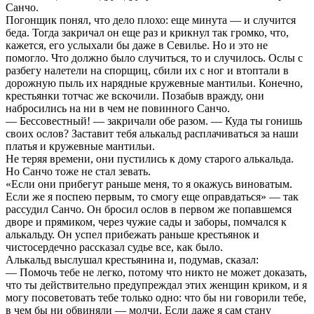
Санчо.
Погонщик понял, что дело плохо: еще минута — и случится
беда. Тогда закричал он еще раз и крикнул так громко, что,
кажется, его услыхали бы даже в Севилье. Но и это не
помогло. Что должно было случиться, то и случилось. Ослы с
разбегу налетели на спорщиц, сбили их с ног и втоптали в
дорожную пыль их нарядные кружевные мантильи. Конечно,
крестьянки тотчас же вскочили. Позабыв вражду, они
набросились на ни в чем не повинного Санчо.
— Бессовестный! — закричали обе разом. — Куда ты гонишь
своих ослов? Заставит тебя алькальд расплачиваться за наши
платья и кружевные мантильи.
Не теряя времени, они пустились к дому старого алькальда.
Но Санчо тоже не стал зевать.
«Если они прибегут раньше меня, то я окажусь виноватым.
Если же я поспею первым, то смогу еще оправдаться» — так
рассудил Санчо. Он бросил ослов в первом же попавшемся
дворе и прямиком, через чужие сады и заборы, помчался к
алькальду. Он успел прибежать раньше крестьянок и
чистосердечно рассказал судье все, как было.
Алькальд выслушал крестьянина и, подумав, сказал:
— Помочь тебе не легко, потому что никто не может доказать,
что ты действительно предупреждал этих женщин криком, и я
могу посоветовать тебе только одно: что бы ни говорили тебе,
в чем бы ни обвиняли — молчи. Если даже я сам стану