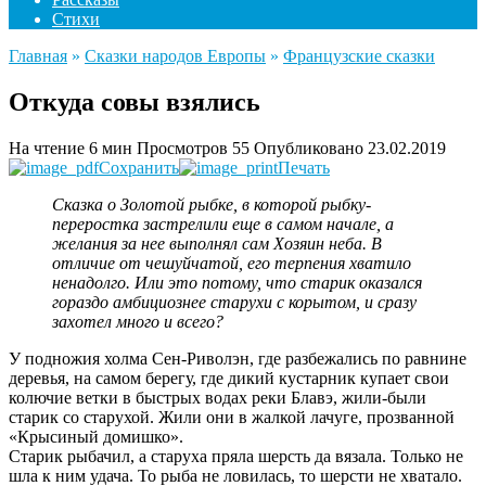
Стихи
Главная
»
Сказки народов Европы
»
Французские сказки
Откуда совы взялись
На чтение
6 мин
Просмотров
55
Опубликовано
23.02.2019
Сохранить
Печать
Сказка о Золотой рыбке, в которой рыбку-
переростка застрелили еще в самом начале, а
желания за нее выполнял сам Хозяин неба. В
отличие от чешуйчатой, его терпения хватило
ненадолго. Или это потому, что старик оказался
гораздо амбициознее старухи с корытом, и сразу
захотел много и всего?
У подножия холма Сен-Риволэн, где разбежались по равнине
деревья, на самом берегу, где дикий кустарник купает свои
колючие ветки в быстрых водах реки Блавэ, жили-были
старик со старухой. Жили они в жалкой лачуге, прозванной
«Крысиный домишко».
Старик рыбачил, а старуха пряла шерсть да вязала. Только не
шла к ним удача. То рыба не ловилась, то шерсти не хватало.