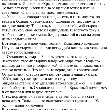
выполнить. И пошла в «Крысином домишке» веселая жизнь.
Только вот беда: изобилие да безделье плохие в жизни
советчики. Стало старика тщеславие заедать.
— Хорошо, — говорит он жене, — есть и пить досыта, но
ведь я и большего заслуживаю. Сходила бы ты, старуха, к
владыке нашему. Так и так, мол, просит тебя мой старик
уступить ему свое место на один денек. И всего-то хочу я,
чтобы после горьких моих бед и унижений я стал на один
день владыкой мира.
Вот ведь до чего додумался хозяин «Крысиного домишки»!
Не успела старуха на первую ветку дуба влезть, как услышала
сверху голос владыки:
— Остановись, старая! Знаю я, зачем ты ко мне идешь.
Захотелось твоему старику владыкой мира стать? Будь по-
вашему, да только с поправочкой. Станете вы владыками, но
только ночными. Что верно, то верно, это вы заслужили!
От удивления старуха даже рот открыла и лишь сказала:
«Ух!», как тут же превратилась в серую сову.
Увидел ее старик и от удивления тоже ухнул: «Ух!», и вмиг
совой оборотился. Оставили они свой «Крысиный домишко»,
и от позора в дупле дуба спрятались.
С тех пор днем они так и сидят в дупле, боятся на свет
показаться. Только ночью вылетают и всех пугают — «Ух!
Ух!» — владыки ночные.
Вот теперь и вы знаете, откуда совы взялись.