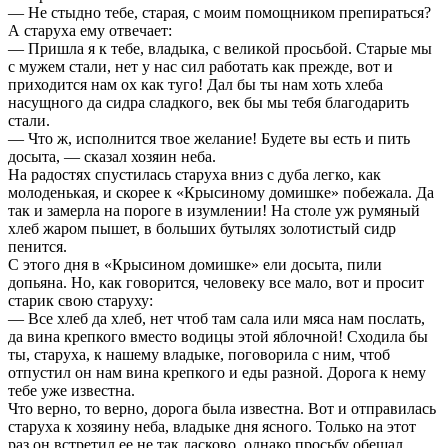
— Не стыдно тебе, старая, с моим помощником препираться?
А старуха ему отвечает:
— Пришла я к тебе, владыка, с великой просьбой. Старые мы
с мужем стали, нет у нас сил работать как прежде, вот и
приходится нам ох как туго! Дал бы ты нам хоть хлеба
насущного да сидра сладкого, век бы мы тебя благодарить
стали.
— Что ж, исполнится твое желание! Будете вы есть и пить
досыта, — сказал хозяин неба.
На радостях спустилась старуха вниз с дуба легко, как
молоденькая, и скорее к «Крысиному домишке» побежала. Да
так и замерла на пороге в изумлении! На столе уж румяный
хлеб жаром пышет, в больших бутылях золотистый сидр
пенится.
С этого дня в «Крысином домишке» ели досыта, пили
допьяна. Но, как говорится, человеку все мало, вот и просит
старик свою старуху:
— Все хлеб да хлеб, нет чтоб там сала или мяса нам послать,
да вина крепкого вместо водицы этой яблочной! Сходила бы
ты, старуха, к нашему владыке, поговорила с ним, чтоб
отпустил он нам вина крепкого и еды разной. Дорога к нему
тебе уже известна.
Что верно, то верно, дорога была известна. Вот и отправилась
старуха к хозяину неба, владыке дня ясного. Только на этот
раз он встретил ее не так ласково, однако просьбу обещал