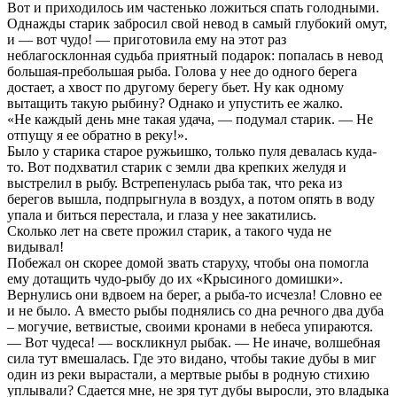
Вот и приходилось им частенько ложиться спать голодными.
Однажды старик забросил свой невод в самый глубокий омут,
и — вот чудо! — приготовила ему на этот раз
неблагосклонная судьба приятный подарок: попалась в невод
большая-пребольшая рыба. Голова у нее до одного берега
достает, а хвост по другому берегу бьет. Ну как одному
вытащить такую рыбину? Однако и упустить ее жалко.
«Не каждый день мне такая удача, — подумал старик. — Не
отпущу я ее обратно в реку!».
Было у старика старое ружьишко, только пуля девалась куда-
то. Вот подхватил старик с земли два крепких желудя и
выстрелил в рыбу. Встрепенулась рыба так, что река из
берегов вышла, подпрыгнула в воздух, а потом опять в воду
упала и биться перестала, и глаза у нее закатились.
Сколько лет на свете прожил старик, а такого чуда не
видывал!
Побежал он скорее домой звать старуху, чтобы она помогла
ему дотащить чудо-рыбу до их «Крысиного домишки».
Вернулись они вдвоем на берег, а рыба-то исчезла! Словно ее
и не было. А вместо рыбы поднялись со дна речного два дуба
– могучие, ветвистые, своими кронами в небеса упираются.
— Вот чудеса! — воскликнул рыбак. — Не иначе, волшебная
сила тут вмешалась. Где это видано, чтобы такие дубы в миг
один из реки вырастали, а мертвые рыбы в родную стихию
уплывали? Сдается мне, не зря тут дубы выросли, это владыка