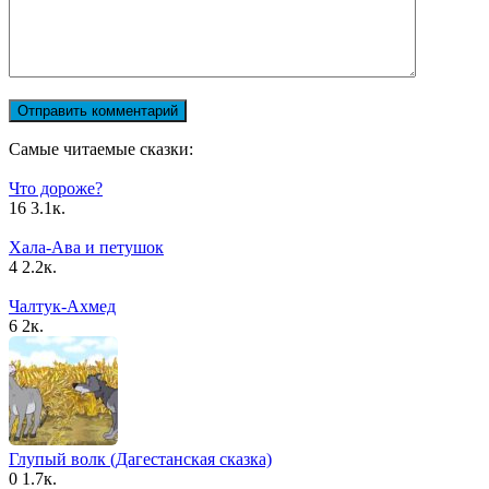
Самые читаемые сказки:
Что дороже?
16
3.1к.
Хала-Ава и петушок
4
2.2к.
Чалтук-Ахмед
6
2к.
Глупый волк (Дагестанская сказка)
0
1.7к.