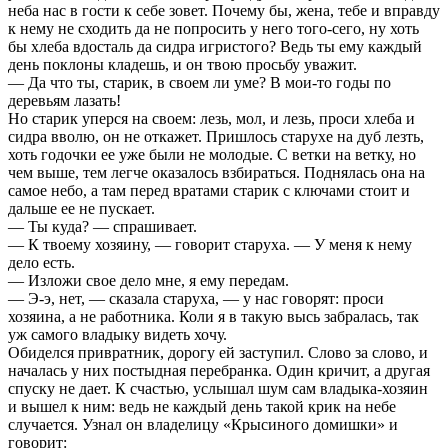
неба нас в гости к себе зовет. Почему бы, жена, тебе и вправду
к нему не сходить да не попросить у него того-сего, ну хоть
бы хлеба вдосталь да сидра игристого? Ведь ты ему каждый
день поклоны кладешь, и он твою просьбу уважит.
— Да что ты, старик, в своем ли уме? В мои-то годы по
деревьям лазать!
Но старик уперся на своем: лезь, мол, и лезь, проси хлеба и
сидра вволю, он не откажет. Пришлось старухе на дуб лезть,
хоть годочки ее уже были не молодые. С ветки на ветку, но
чем выше, тем легче оказалось взбираться. Поднялась она на
самое небо, а там перед вратами старик с ключами стоит и
дальше ее не пускает.
— Ты куда? — спрашивает.
— К твоему хозяину, — говорит старуха. — У меня к нему
дело есть.
— Изложи свое дело мне, я ему передам.
— Э-э, нет, — сказала старуха, — у нас говорят: проси
хозяина, а не работника. Коли я в такую высь забралась, так
уж самого владыку видеть хочу.
Обиделся привратник, дорогу ей заступил. Слово за слово, и
началась у них постыдная перебранка. Один кричит, а другая
спуску не дает. К счастью, услышал шум сам владыка-хозяин
и вышел к ним: ведь не каждый день такой крик на небе
случается. Узнал он владелицу «Крысиного домишки» и
говорит: