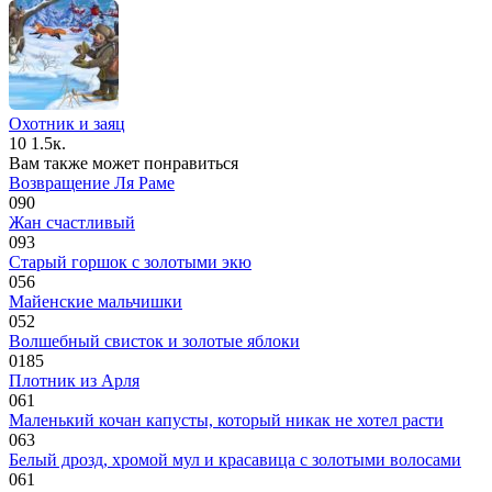
Охотник и заяц
10
1.5к.
Вам также может понравиться
Возвращение Ля Раме
0
90
Жан счастливый
0
93
Старый горшок с золотыми экю
0
56
Майенские мальчишки
0
52
Волшебный свисток и золотые яблоки
0
185
Плотник из Арля
0
61
Маленький кочан капусты, который никак не хотел расти
0
63
Белый дрозд, хромой мул и красавица с золотыми волосами
0
61