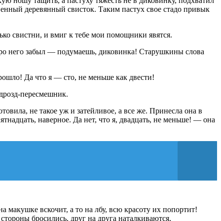
ую ношу тащить, а пастуху тяжесть не в диковинку, подхватил
венный деревянный свисток. Таким пастух свое стадо привык
ько свистни, и вмиг к тебе мои помощники явятся.
 про него забыл — подумаешь, диковинка! Старушкины слова
рошло! Да что я — сто, не меньше как двести!
 дрозд-пересмешник.
овила, не такое уж и затейливое, а все же. Принесла она в
тнадцать, наверное. Да нет, что я, двадцать, не меньше! — она
а макушке вскочит, а то на лбу, всю красоту их попортит!
 стороны бросились, друг на друга наталкиваются,