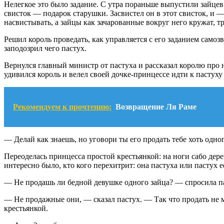
Нелегкое это было задание. С утра пораньше выпустили зайцев 
свисток — подарок старушки. Засвистел он в этот свисток, и —
насвистывать, а зайцы как зачарованные вокруг него кружат, т
Решил король проведать, как управляется с его заданием самозв
заподозрил чего пастух.
Вернулся главный министр от пастуха и рассказал королю про н
удивился король и велел своей дочке-принцессе идти к пастуху 
Рекомендуем к прочтению:
Возвращение Ля Раме
— Делай как знаешь, но уговори ты его продать тебе хоть одно
Переоделась принцесса простой крестьянкой: на ноги сабо дер
интересно было, кто кого перехитрит: она пастуха или пастух е
— Не продашь ли бедной девушке одного зайца? — спросила пас
— Не продажные они, — сказал пастух. — Так что продать не мо
крестьянкой.