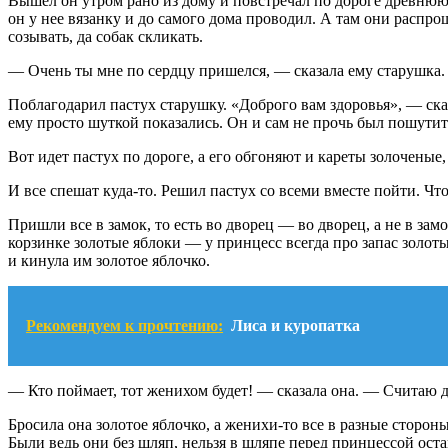
Вышел он утром рано из дому и повстречал по дороге древнюю 
он у нее вязанку и до самого дома проводил. А там они расп
созывать, да собак скликать.
— Очень ты мне по сердцу пришелся, — сказала ему старушка. —
Поблагодарил пастух старушку. «Доброго вам здоровья», — ска
ему просто шуткой показались. Он и сам не прочь был пошутит
Вот идет пастух по дороге, а его обгоняют и кареты золоченые,
И все спешат куда-то. Решил пастух со всеми вместе пойти. Чт
Пришли все в замок, то есть во дворец — во дворец, а не в зам
корзинке золотые яблоки — у принцесс всегда про запас золоты
и кинула им золотое яблочко.
Рекомендуем к прочтению:
Лиса и куропатка
— Кто поймает, тот женихом будет! — сказала она. — Считаю д
Бросила она золотое яблочко, а женихи-то все в разные стороны
Были ведь они без шляп, нельзя в шляпе перед принцессой оста