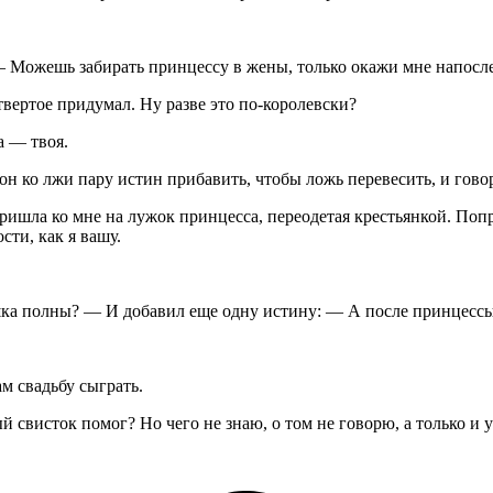
 — Можешь забирать принцессу в жены, только окажи мне напосл
твертое придумал. Ну разве это по-королевски?
а — твоя.
он ко лжи пару истин прибавить, чтобы ложь перевесить, и гово
ишла ко мне на лужок принцесса, переодетая крестьянкой. Попро
ти, как я вашу.
ка полны? — И добавил еще одну истину: — А после принцессы 
ам свадьбу сыграть.
 свисток помог? Но чего не знаю, о том не говорю, а только и у 