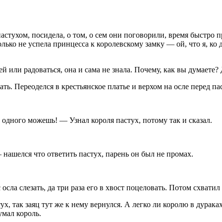
 пастухом, посидела, о том, о сем они поговорили, время быстро 
олько не успела принцесса к королевскому замку — ой, что я, ко
ей или радоваться, она и сама не знала. Почему, как вы думаете?
ать. Переоделся в крестьянское платье и верхом на осле перед па
одного можешь! — Узнал короля пастух, потому так и сказал.
нашелся что ответить пастух, парень он был не промах.
сла слезать, да три раза его в хвост поцеловать. Потом схватил 
ух, так заяц тут же к нему вернулся. А легко ли королю в дураках
умал король.