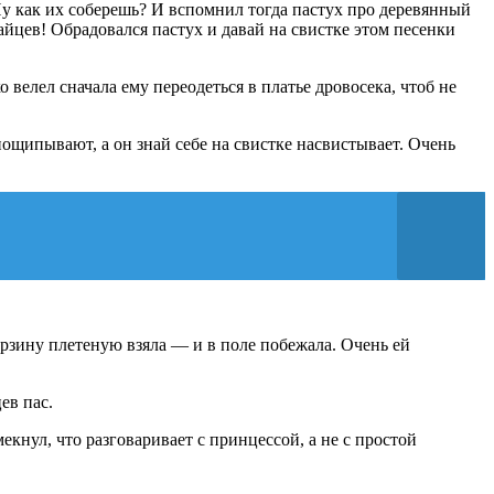
 Ну как их соберешь? И вспомнил тогда пастух про деревянный
айцев! Обрадовался пастух и давай на свистке этом песенки
 велел сначала ему переодеться в платье дровосека, чтоб не
пощипывают, а он знай себе на свистке насвистывает. Очень
орзину плетеную взяла — и в поле побежала. Очень ей
ев пас.
кнул, что разговаривает с принцессой, а не с простой