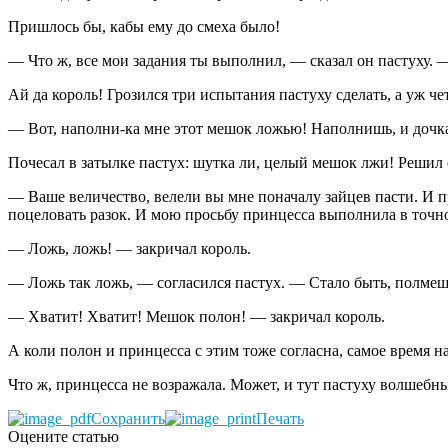
Пришлось бы, кабы ему до смеха было!
— Что ж, все мои задания ты выполнил, — сказал он пастуху.
Ай да король! Грозился три испытания пастуху сделать, а уж че
— Вот, наполни-ка мне этот мешок ложью! Наполнишь, и дочк
Почесал в затылке пастух: шутка ли, целый мешок лжи! Решил 
— Ваше величество, велели вы мне поначалу зайцев пасти. И пр
поцеловать разок. И мою просьбу принцесса выполнила в точнос
— Ложь, ложь! — закричал король.
— Ложь так ложь, — согласился пастух. — Стало быть, полмеш
— Хватит! Хватит! Мешок полон! — закричал король.
А коли полон и принцесса с этим тоже согласна, самое время н
Что ж, принцесса не возражала. Может, и тут пастуху волшебный
Сохранить
Печать
Оцените статью