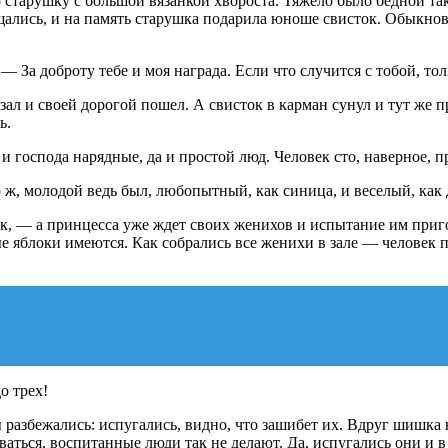
старушку с большой вязанкой хвороста. Тяжело было бедной так
рощались, и на память старушка подарила юноше свисток. Обыкно
 За доброту тебе и моя награда. Если что случится с тобой, тол
зал и своей дорогой пошел. А свисток в карман сунул и тут же
ь.
 и господа нарядные, да и простой люд. Человек сто, наверное, п
о ж, молодой ведь был, любопытный, как синица, и веселый, как
ок, — а принцесса уже ждет своих женихов и испытание им пригот
е яблоки имеются. Как собрались все женихи в зале — человек пя
о трех!
 разбежались: испугались, видно, что зашибет их. Вдруг шишка н
ваться, воспитанные люди так не делают. Да, испугались они и в