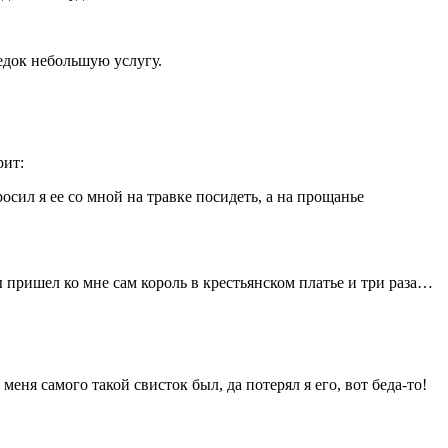
едок небольшую услугу.
рит:
сил я ее со мной на травке посидеть, а на прощанье
пришел ко мне сам король в крестьянском платье и три раза…
меня самого такой свисток был, да потерял я его, вот беда-то!