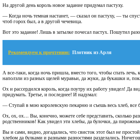
На другой день король новое задание придумал пастуху.
— Когда ночь темная настанет, — сказал он пастуху, — ты спус
чтоб горох был, а в другой чечевица.
Вот это задание! Лишь в затылке почесал пастух. Пошутил разок
Рекомендуем к прочтению:
Плотник из Арля
А все-таки, когда ночь пришла, вместо того, чтобы спать лечь,
наползли из разных щелей муравьи, да жуки, да букашки и, пок
Ох и рассердился король, когда поутру их работу увидел! Да ви
придумать. Третье, и последнее! И надумал:
— Ступай в мою королевскую пекарню и съешь весь хлеб, все 
Ох, ох, ох… Вы, конечно, можете себе представить, сколько ра
родственников! Как увидел эти хлебы, да булочки, да пирожные 
Вы и сами, видно, догадались, что свисток этот был не просто
хлебом да булками и разными разностями разделались. Ничего