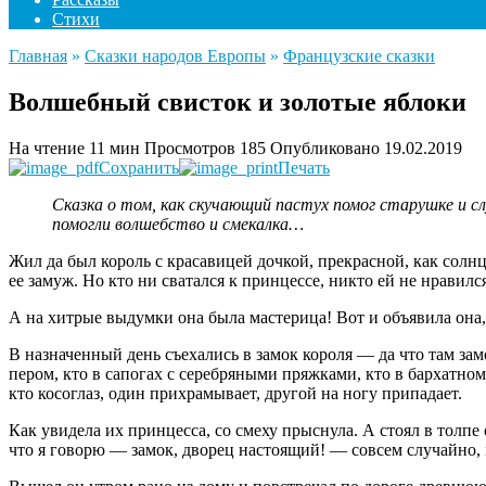
Стихи
Главная
»
Сказки народов Европы
»
Французские сказки
Волшебный свисток и золотые яблоки
На чтение
11 мин
Просмотров
185
Опубликовано
19.02.2019
Сохранить
Печать
Сказка о том, как скучающий пастух помог старушке и с
помогли волшебство и смекалка…
Жил да был король с красавицей дочкой, прекрасной, как солнц
ее замуж. Но кто ни сватался к принцессе, никто ей не нравилс
А на хитрые выдумки она была мастерица! Вот и объявила она, 
В назначенный день съехались в замок короля — да что там зам
пером, кто в сапогах с серебряными пряжками, кто в бархатно
кто косоглаз, один прихрамывает, другой на ногу припадает.
Как увидела их принцесса, со смеху прыснула. А стоял в толпе
что я говорю — замок, дворец настоящий! — совсем случайно,