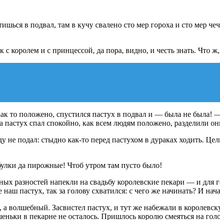
тишься в подвал, там в кучу свалено сто мер гороха и сто мер че
 с королем и с принцессой, да пора, видно, и честь знать. Что ж
 как то положено, спустился пастух в подвал и — была не была! —
а пастух спал спокойно, как всем людям положено, разделили он
ду не подал: стыдно как-то перед пастухом в дураках ходить. Це
булки да пирожные! Чтоб утром там пусто было!
зных разностей напекли на свадьбу королевские пекари — и для г
наш пастух, так за голову схватился: с чего же начинать? И нача
й, а волшебный. Засвистел пастух, и тут же набежали в королев
шеньки в пекарне не осталось. Пришлось королю смеяться на гол