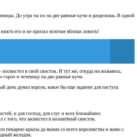
чевицы. До утра ты их на две равные кучи и разделишь. В одной
, никто его и не просил золотые яблоки ловить!
 посвистел в свой свисток. И тут же, откуда ни возьмись,
и горох и чечевицу на две равные кучи.
лый день думал король, какое бы еще задание для пастуха
остей, и для господ, для слуг и всех ближайших
л с того, что засвистел в волшебный свисток.
скую пекарню крысы да мыши со всего королевства и живо с
одный желудок.