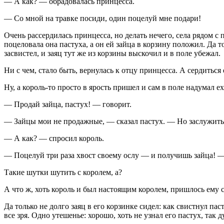
— А как? — обрадовалась принцесса.
— Со мной на травке посиди, один поцелуй мне подари!
Очень рассердилась принцесса, но делать нечего, села рядом с
поцеловала она пастуха, а он ей зайца в корзину положил. Да т
засвистел, и заяц тут же из корзины выскочил и в поле убежал.
Ни с чем, стало быть, вернулась к отцу принцесса. А сердиться 
Ну, а король-то просто в ярость пришел и сам в поле надумал ех
— Продай зайца, пастух! — говорит.
— Зайцы мои не продажные, — сказал пастух. — Но заслужить 
— А как? — спросил король.
— Поцелуй три раза хвост своему ослу — и получишь зайца! — 
Такие шутки шутить с королем, а?
А что ж, хоть король и был настоящим королем, пришлось ему с о
Да только не долго заяц в его корзинке сидел: как свистнул паст
все зря. Одно утешенье: хорошо, хоть не узнал его пастух, так д