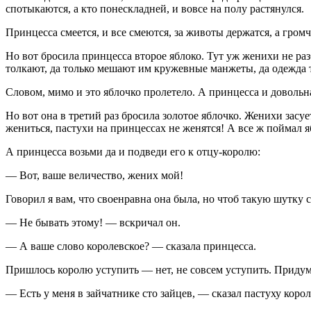
спотыкаются, а кто понескладней, и вовсе на полу растянулся.
Принцесса смеется, и все смеются, за животы держатся, а гро
Но вот бросила принцесса второе яблоко. Тут уж женихи не раз
толкают, да только мешают им кружевные манжеты, да одежда т
Словом, мимо и это яблочко пролетело. А принцесса и довольна
Но вот она в третий раз бросила золотое яблочко. Женихи засу
жениться, пастухи на принцессах не женятся! А все ж поймал яб
А принцесса возьми да и подведи его к отцу-королю:
— Вот, ваше величество, жених мой!
Говорил я вам, что своенравна она была, но чтоб такую шутку с
— Не бывать этому! — вскричал он.
— А ваше слово королевское? — сказала принцесса.
Пришлось королю уступить — нет, не совсем уступить. Придумал
— Есть у меня в зайчатнике сто зайцев, — сказал пастуху корол