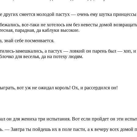
мче других смеется молодой пастух — очень ему шутка принцессы
бежались, все-таки не хотелось им без невесты домой возвращать
есная, парадная, да каблуки высокие.
, знай себе посмеивается.
етились-замешкались, а пастух — ловкий он парень был — хоп, и
лочко для веселья, да на потеху людям.
ыграть, вот уж не ожидал король! Ох, и рассердился он!
 он для жениха три испытания. Вот если пройдет он эти испытан
ь. — Завтра ты пойдешь их в поле пасти, а к вечеру всех домой 