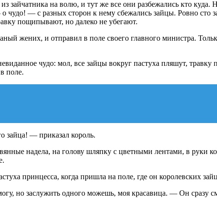
из зайчатника на волю, и тут же все они разбежались кто куда.
 о чудо! — с разных сторон к нему сбежались зайцы. Ровно сто з
равку пощипывают, но далеко не убегают.
аный жених, и отправил в поле своего главного министра. Только
евиданное чудо: мол, все зайцы вокруг пастуха пляшут, травку 
в поле.
го зайца! — приказал король.
евянные надела, на голову шляпку с цветными лентами, в руки к
е.
туха принцесса, когда пришла на поле, где он королевских зайц
гу, но заслужить одного можешь, моя красавица. — Он сразу сме