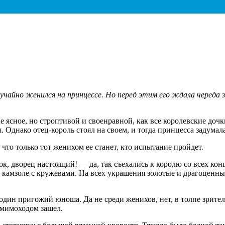
лучайно женился на принцессе. Но перед этим его ждала череда 
е ясное, но строптивой и своенравной, как все королевские дочк
я. Однако отец-король стоял на своем, и тогда принцесса задумал
что только тот женихом ее станет, кто испытание пройдет.
ок, дворец настоящий! — да, так съехались к королю со всех кон
м камзоле с кружевами. На всех украшения золотые и драгоценны
 один пригожий юноша. Да не среди женихов, нет, в толпе зрите
 мимоходом зашел.