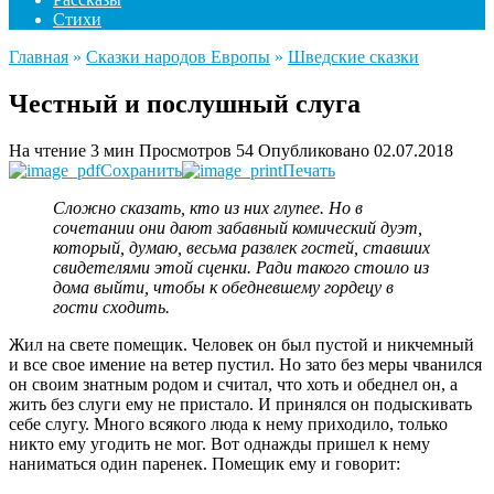
Стихи
Главная
»
Сказки народов Европы
»
Шведские сказки
Честный и послушный слуга
На чтение
3 мин
Просмотров
54
Опубликовано
02.07.2018
Сохранить
Печать
Сложно сказать, кто из них глупее. Но в
сочетании они дают забавный комический дуэт,
который, думаю, весьма развлек гостей, ставших
свидетелями этой сценки. Ради такого стоило из
дома выйти, чтобы к обедневшему гордецу в
гости сходить.
Жил на свете помещик. Человек он был пустой и никчемный
и все свое имение на ветер пустил. Но зато без меры чванился
он своим знатным родом и считал, что хоть и обеднел он, а
жить без слуги ему не пристало. И принялся он подыскивать
себе слугу. Много всякого люда к нему приходило, только
никто ему угодить не мог. Вот однажды пришел к нему
наниматься один паренек. Помещик ему и говорит: