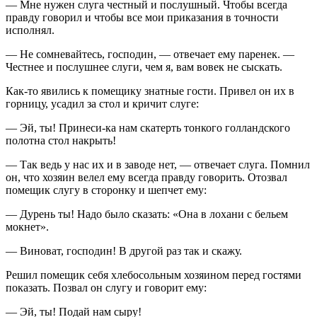
— Мне нужен слуга честный и послушный. Чтобы всегда
правду говорил и чтобы все мои приказания в точности
исполнял.
— Не сомневайтесь, господин, — отвечает ему паренек. —
Честнее и послушнее слуги, чем я, вам вовек не сыскать.
Как-то явились к помещику знатные гости. Привел он их в
горницу, усадил за стол и кричит слуге:
— Эй, ты! Принеси-ка нам скатерть тонкого голландского
полотна стол накрыть!
— Так ведь у нас их и в заводе нет, — отвечает слуга. Помнил
он, что хозяин велел ему всегда правду говорить. Отозвал
помещик слугу в сторонку и шепчет ему:
— Дурень ты! Надо было сказать: «Она в лохани с бельем
мокнет».
— Виноват, господин! В другой раз так и скажу.
Решил помещик себя хлебосольным хозяином перед гостями
показать. Позвал он слугу и говорит ему:
— Эй, ты! Подай нам сыру!