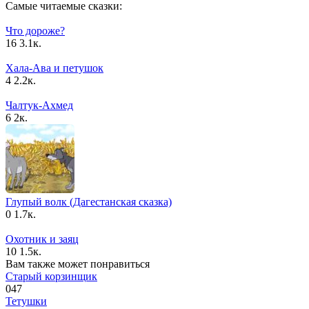
Самые читаемые сказки:
Что дороже?
16
3.1к.
Хала-Ава и петушок
4
2.2к.
Чалтук-Ахмед
6
2к.
Глупый волк (Дагестанская сказка)
0
1.7к.
Охотник и заяц
10
1.5к.
Вам также может понравиться
Старый корзинщик
0
47
Тетушки