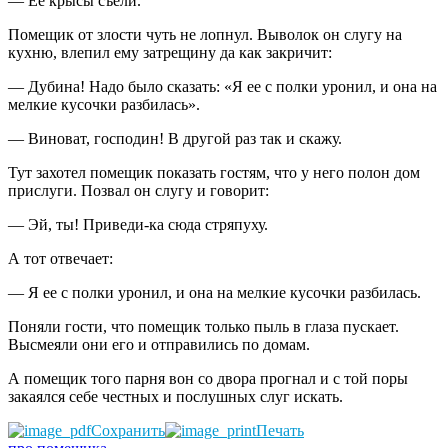
— Ее крысы съели.
Помещик от злости чуть не лопнул. Выволок он слугу на
кухню, влепил ему затрещину да как закричит:
— Дубина! Надо было сказать: «Я ее с полки уронил, и она на
мелкие кусочки разбилась».
— Виноват, господин! В другой раз так и скажу.
Тут захотел помещик показать гостям, что у него полон дом
прислуги. Позвал он слугу и говорит:
— Эй, ты! Приведи-ка сюда стряпуху.
А тот отвечает:
— Я ее с полки уронил, и она на мелкие кусочки разбилась.
Поняли гости, что помещик только пыль в глаза пускает.
Высмеяли они его и отправились по домам.
А помещик того парня вон со двора прогнал и с той поры
закаялся себе честных и послушных слуг искать.
Сохранить
Печать