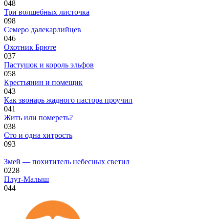
0
48
Три волшебных листочка
0
98
Семеро далекарлийцев
0
46
Охотник Брюте
0
37
Пастушок и король эльфов
0
58
Крестьянин и помещик
0
43
Как звонарь жадного пастора проучил
0
41
Жить или помереть?
0
38
Сто и одна хитрость
0
93
Змей — похититель небесных светил
0
228
Плут-Малыш
0
44