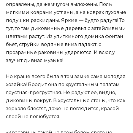
оправлены, да жемчугом выложены. Полы
мягкими коврами устланы, а на коврах пуховые
подушки раскиданы. Яркие — будто радуга! То
тут, то там диковинные деревья с затейливыми
цветами растут. Из улиткиного домика фонтан
бьет, струйки водяные вниз падают, о
прозрачные раковины ударяются. И всюду
звучит дивная музыка!
Но краше всего была в том замке сама молодая
хозяйка! Бродит она по хрустальным палатам
грустная-прегрустная. Не радуют ее, видно,
диковины вокруг. В хрустальные стены, что как
зеркало блестят, даже не поглядится, красой
своей не полюбуется.
«Красавицы такой на всем белом свете не