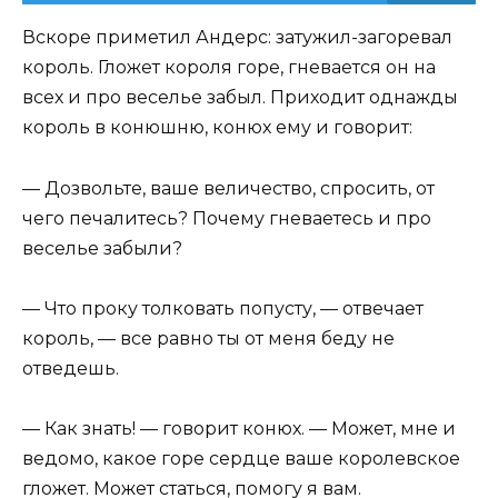
Вскоре приметил Андерс: затужил-загоревал
король. Гложет короля горе, гневается он на
всех и про веселье забыл. Приходит однажды
король в конюшню, конюх ему и говорит:
— Дозвольте, ваше величество, спросить, от
чего печалитесь? Почему гневаетесь и про
веселье забыли?
— Что проку толковать попусту, — отвечает
король, — все равно ты от меня беду не
отведешь.
— Как знать! — говорит конюх. — Может, мне и
ведомо, какое горе сердце ваше королевское
гложет. Может статься, помогу я вам.