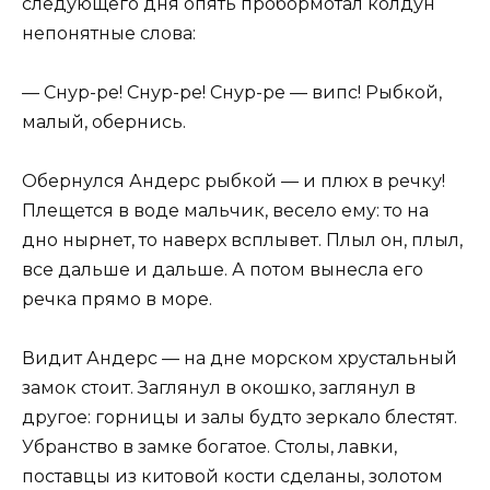
следующего дня опять пробормотал колдун
непонятные слова:
— Снур-ре! Снур-ре! Снур-ре — випс! Рыбкой,
малый, обернись.
Обернулся Андерс рыбкой — и плюх в речку!
Плещется в воде мальчик, весело ему: то на
дно нырнет, то наверх всплывет. Плыл он, плыл,
все дальше и дальше. А потом вынесла его
речка прямо в море.
Видит Андерс — на дне морском хрустальный
замок стоит. Заглянул в окошко, заглянул в
другое: горницы и залы будто зеркало блестят.
Убранство в замке богатое. Столы, лавки,
поставцы из китовой кости сделаны, золотом