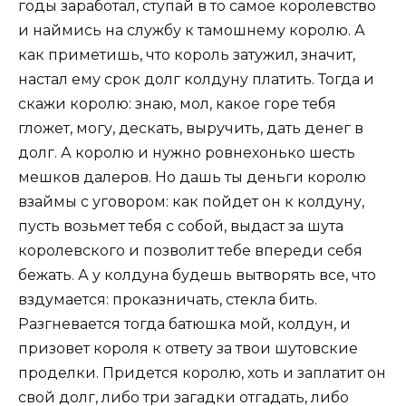
годы заработал, ступай в то самое королевство
и наймись на службу к тамошнему королю. А
как приметишь, что король затужил, значит,
настал ему срок долг колдуну платить. Тогда и
скажи королю: знаю, мол, какое горе тебя
гложет, могу, дескать, выручить, дать денег в
долг. А королю и нужно ровнехонько шесть
мешков далеров. Но дашь ты деньги королю
взаймы с уговором: как пойдет он к колдуну,
пусть возьмет тебя с собой, выдаст за шута
королевского и позволит тебе впереди себя
бежать. А у колдуна будешь вытворять все, что
вздумается: проказничать, стекла бить.
Разгневается тогда батюшка мой, колдун, и
призовет короля к ответу за твои шутовские
проделки. Придется королю, хоть и заплатит он
свой долг, либо три загадки отгадать, либо