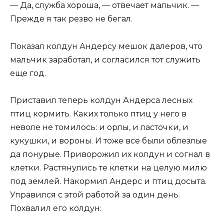
— Да, служба хороша, — отвечает мальчик. —
Прежде я так резво не бегал.
Показал колдун Андерсу мешок далеров, что
мальчик заработал, и согласился тот служить
еще год.
Приставил теперь колдун Андерса лесных
птиц кормить. Каких только птиц у него в
неволе не томилось: и орлы, и ласточки, и
кукушки, и вороны. И тоже все были облезлые
да понурые. Приворожил их колдун и согнал в
клетки. Растянулись те клетки на целую милю
под землей. Накормил Андерс и птиц досыта.
Управился с этой работой за один день.
Похвалил его колдун: