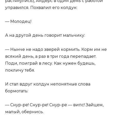
растянулись), Андерс в один день с работой
управился. Похвалил его колдун:
— Молодец!
А на другой день говорит мальчику:
— Нынче не надо зверей кормить. Корм им не
всякий день, а раз в три года перепадает.
Поди, поиграй в лесу. Как нужен будешь,
покличу тебя.
И стал вдруг колдун непонятные слова
бормотать:
— Снур-ре! Снур-ре! Снур-ре — випс! Зайцем,
малый, обернись.