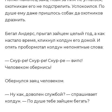
охотникам его не подстрелить. Успокоился. По
душе ему даже пришлось собак да охотников
дразнить.
Бегал Андерс, прыгал зайцем целый год, а как
настало время, кликнул колдун его домой. И
опять пробормотал колдун непонятные слова:
— Снур-ре! Снур-ре! Снур-ре — випс!
Человеком обернись!
Обернулся заяц человеком.
— Ну как, доволен службой? — спрашивает
колдун. — По душе тебе зайцем бегать?