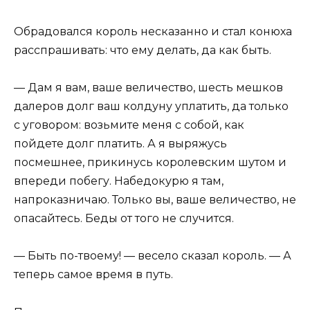
Обрадовался король несказанно и стал конюха
расспрашивать: что ему делать, да как быть.
— Дам я вам, ваше величество, шесть мешков
далеров долг ваш колдуну уплатить, да только
с уговором: возьмите меня с собой, как
пойдете долг платить. А я выряжусь
посмешнее, прикинусь королевским шутом и
впереди побегу. Набедокурю я там,
напроказничаю. Только вы, ваше величество, не
опасайтесь. Беды от того не случится.
— Быть по-твоему! — весело сказал король. — А
теперь самое время в путь.