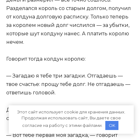
Разделался король со старым долгом, получил
от колдуна долговую расписку. Только теперь
за королем новый долг числился — за убытки,
которые шут колдуну нанес. А платить королю
нечем.
Говорит тогда колдун королю:
— Загадаю я тебе три загадки. Отгадаешь —
твое счастье: прощу тебе долг. Не отгадаешь —
ответишь головой.
Делать нечего — пришлось королю
Этот сайт использует cookie для хранения данных.
согласиться.
Продолжая использовать сайт, Вы даете свое
согласие на работу с этими файлами.
OK
— Вот тебе первая моя загадка, — говорит