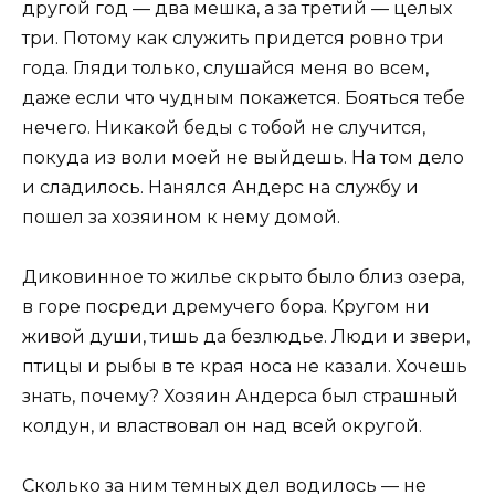
другой год — два мешка, а за третий — целых
три. Потому как служить придется ровно три
года. Гляди только, слушайся меня во всем,
даже если что чудным покажется. Бояться тебе
нечего. Никакой беды с тобой не случится,
покуда из воли моей не выйдешь. На том дело
и сладилось. Нанялся Андерс на службу и
пошел за хозяином к нему домой.
Диковинное то жилье скрыто было близ озера,
в горе посреди дремучего бора. Кругом ни
живой души, тишь да безлюдье. Люди и звери,
птицы и рыбы в те края носа не казали. Хочешь
знать, почему? Хозяин Андерса был страшный
колдун, и властвовал он над всей округой.
Сколько за ним темных дел водилось — не