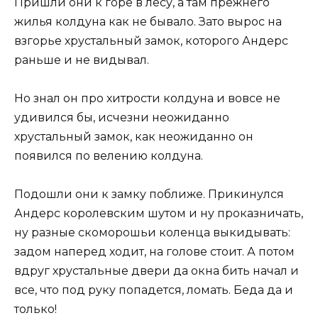
Пришли они к горе в лесу, а там прежнего
жилья колдуна как не бывало. Зато вырос на
взгорье хрустальный замок, которого Андерс
раньше и не видывал.
Но знал он про хитрости колдуна и вовсе не
удивился бы, исчезни неожиданно
хрустальный замок, как неожиданно он
появился по велению колдуна.
Подошли они к замку поближе. Прикинулся
Андерс королевским шутом и ну проказничать,
ну разные скоморошьи коленца выкидывать:
задом наперед ходит, на голове стоит. А потом
вдруг хрустальные двери да окна бить начал и
все, что под руку попадется, ломать. Беда да и
только!