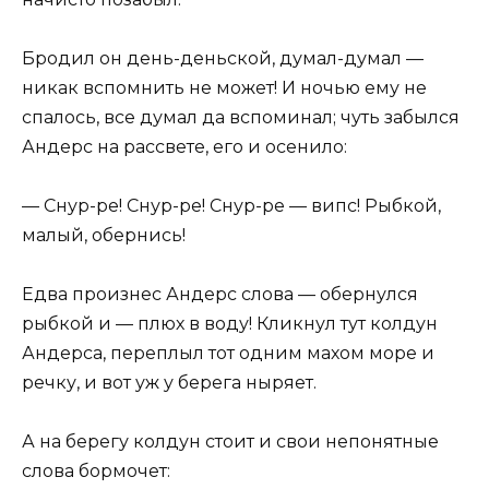
Бродил он день-деньской, думал-думал —
никак вспомнить не может! И ночью ему не
спалось, все думал да вспоминал; чуть забылся
Андерс на рассвете, его и осенило:
— Снур-ре! Снур-ре! Снур-ре — випс! Рыбкой,
малый, обернись!
Едва произнес Андерс слова — обернулся
рыбкой и — плюх в воду! Кликнул тут колдун
Андерса, переплыл тот одним махом море и
речку, и вот уж у берега ныряет.
А на берегу колдун стоит и свои непонятные
слова бормочет: