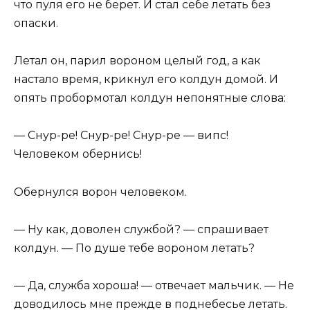
что пуля его не берет. И стал себе летать без
опаски.
Летал он, парил вороном целый год, а как
настало время, крикнул его колдун домой. И
опять пробормотал колдун непонятные слова:
— Снур-ре! Снур-ре! Снур-ре — випс!
Человеком обернись!
Обернулся ворон человеком.
— Ну как, доволен службой? — спрашивает
колдун. — По душе тебе вороном летать?
— Да, служба хороша! — отвечает мальчик. — Не
доводилось мне прежде в поднебесье летать.