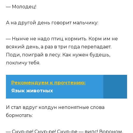
— Молодец!
А на другой день говорит мальчику:
— Нынче не надо птиц кормить. Корм им не
всякий день, а раз в три года перепадает.
Поди, поиграй в лесу. Как нужен будешь,
покличу тебя.
Рекомендуем к прочтению:
Язык животных
И стал вдруг колдун непонятные слова
бормотать:
— Снур-ре! Снур-ре! Снур-ре — випс! Вороном,