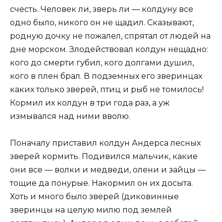
счесть. Человек ли, зверь ли — колдуну все
одно было, никого он не щадил. Сказывают,
родную дочку не пожалел, спрятал от людей на
дне морском. Злодействовал колдун нещадно:
кого до смерти губил, кого долгами душил,
кого в плен брал. В подземных его зверинцах
каких только зверей, птиц и рыб не томилось!
Кормил их колдун в три года раз, а уж
измывался над ними вволю.
Поначалу приставил колдун Андерса лесных
зверей кормить. Подивился мальчик, какие
они все — волки и медведи, олени и зайцы —
тощие да понурые. Накормил он их досыта.
Хоть и много было зверей (диковинные
зверинцы на целую милю под землей