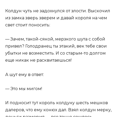
Колдун чуть не задохнулся от злости. Выскочил
из замка зверь зверем и давай короля на чем
свет стоит поносить:
— Зачем, такой-сякой, мерзкого шута с собой
привел? Голодранец ты этакий, век тебе свои
убытки не возместить. И со старым-то долгом
еще никак не расквитаешься!
А шут ему в ответ:
— Это мы мигом!
И подносит тут король колдуну шесть мешков
далеров, что ему конюх дал. Взял колдун мерку,
деньги размерил — все точно сошлось.