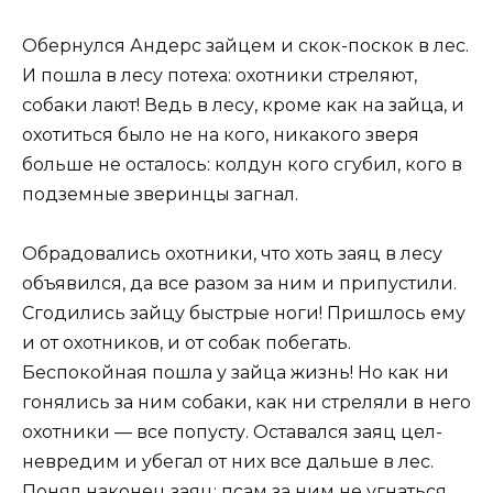
Обернулся Андерс зайцем и скок-поскок в лес.
И пошла в лесу потеха: охотники стреляют,
собаки лают! Ведь в лесу, кроме как на зайца, и
охотиться было не на кого, никакого зверя
больше не осталось: колдун кого сгубил, кого в
подземные зверинцы загнал.
Обрадовались охотники, что хоть заяц в лесу
объявился, да все разом за ним и припустили.
Сгодились зайцу быстрые ноги! Пришлось ему
и от охотников, и от собак побегать.
Беспокойная пошла у зайца жизнь! Но как ни
гонялись за ним собаки, как ни стреляли в него
охотники — все попусту. Оставался заяц цел-
невредим и убегал от них все дальше в лес.
Понял наконец заяц: псам за ним не угнаться,