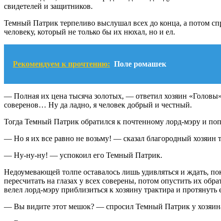
свидетелей и защитников.
Темный Патрик терпеливо выслушал всех до конца, а потом спро
человеку, который не только бы их нюхал, но и ел.
Рекомендуем к прочтению:
Поле ромашек
— Полная их цена тысяча золотых, — ответил хозяин «Головы». 
соверенов… Ну да ладно, я человек добрый и честный.
Тогда Темный Патрик обратился к почтенному лорд-мэру и попр
— Но я их все равно не возьму! — сказал благородный хозяин т
— Ну-ну-ну! — успокоил его Темный Патрик.
Недоумевающей толпе оставалось лишь удивляться и ждать, по
пересчитать на глазах у всех соверены, потом опустить их обрат
велел лорд-мэру приблизиться к хозяину трактира и протянуть 
— Вы видите этот мешок? — спросил Темный Патрик у хозяин