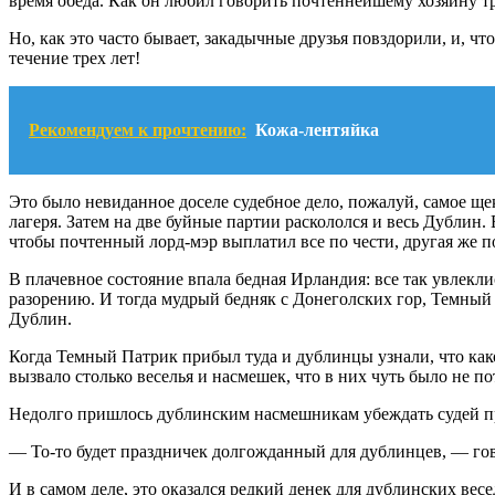
время обеда. Как он любил говорить почтеннейшему хозяину т
Но, как это часто бывает, закадычные друзья повздорили, и, чт
течение трех лет!
Рекомендуем к прочтению:
Кожа-лентяйка
Это было невиданное доселе судебное дело, пожалуй, самое ще
лагеря. Затем на две буйные партии раскололся и весь Дублин.
чтобы почтенный лорд-мэр выплатил все по чести, другая же 
В плачевное состояние впала бедная Ирландия: все так увлеклис
разорению. И тогда мудрый бедняк с Донеголских гор, Темный 
Дублин.
Когда Темный Патрик прибыл туда и дублинцы узнали, что како
вызвало столько веселья и насмешек, что в них чуть было не по
Недолго пришлось дублинским насмешникам убеждать судей пре
— То-то будет праздничек долгожданный для дублинцев, — гов
И в самом деле, это оказался редкий денек для дублинских ве