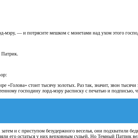
-мэру, — и потрясите мешком с монетами над ухом этого госпо
 Патрик.
ор:
ре «Голова» стоит тысячу золотых. Раз так, значит, звон тысячи
тенному господину лорд-мэру расписку с печатью и подписью, ч
 затем и с приступом безудержного веселья, они подхватили бедн
ляли его остаться у них верховным судьей. Но Темный Патрик ве