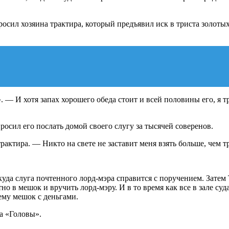
сил хозяина трактира, который предъявил иск в триста золотых 
— И хотя запах хорошего обеда стоит и всей половины его, я тр
осил его послать домой своего слугу за тысячей соверенов.
рактира. — Никто на свете не заставит меня взять больше, чем тр
куда слуга почтенного лорд-мэра справится с поручением. Зате
но в мешок и вручить лорд-мэру. И в то время как все в зале суд
ему мешок с деньгами.
а «Головы».