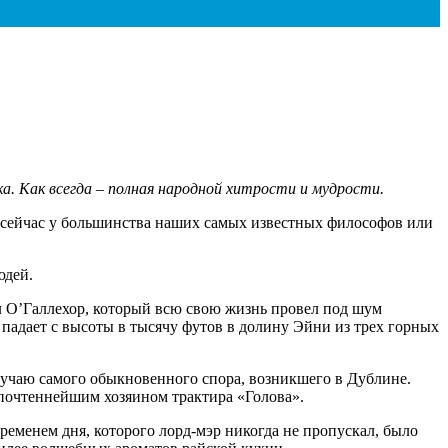
а. Как всегда – полная народной хитрости и мудрости.
и сейчас у большинства наших самых известных философов или
юдей.
л О’Галлехор, который всю свою жизнь провел под шум
падает с высоты в тысячу футов в долину Эйни из трех горных
лучаю самого обыкновенного спора, возникшего в Дублине.
 почтеннейшим хозяином трактира «Голова».
ременем дня, которого лорд-мэр никогда не пропускал, было