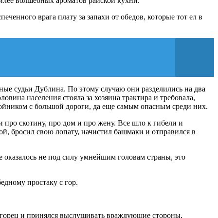
милее волшебных ароматов райской кухни.
печенного врага плату за запахи от обедов, которые тот ел в
вные судьи Дублина. По этому случаю они разделились на два
овина населения стояла за хозяина трактира и требовала,
ойником с большой дороги, да еще самым опасным среди них.
и про скотину, про дом и про жену. Все шло к гибели и
й, бросил свою лопату, начистил башмаки и отправился в
е оказалось не под силу умнейшим головам страны, это
едному простаку с гор.
ый горец и принялся выслушивать враждующие стороны,