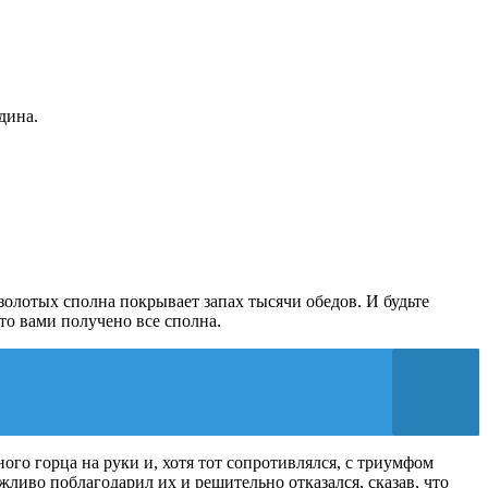
дина.
 золотых сполна покрывает запах тысячи обедов. И будьте
то вами получено все сполна.
ого горца на руки и, хотя тот сопротивлялся, с триумфом
жливо поблагодарил их и решительно отказался, сказав, что