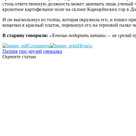
столь ответственную должность может занимать лишь ученый чело
крохотное картофельное поле на склоне Карнауйнских гор в До
И он выскользнул из толпы, которая окружила его, и пошел прям
вещички в красный платок, перекинул его на терновой палке че
В старину говорили:
«Хочешь подарить штаны — не срезай пу
Сохранить
Печать
Патрик
про друзей
смекалка
Оцените статью