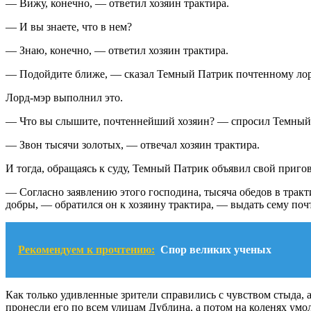
— Вижу, конечно, — ответил хозяин трактира.
— И вы знаете, что в нем?
— Знаю, конечно, — ответил хозяин трактира.
— Подойдите ближе, — сказал Темный Патрик почтенному лорд
Лорд-мэр выполнил это.
— Что вы слышите, почтеннейший хозяин? — спросил Темный
— Звон тысячи золотых, — отвечал хозяин трактира.
И тогда, обращаясь к суду, Темный Патрик объявил свой пригов
— Согласно заявлению этого господина, тысяча обедов в тракти
добры, — обратился он к хозяину трактира, — выдать сему поч
Рекомендуем к прочтению:
Спор великих ученых
Как только удивленные зрители справились с чувством стыда, а
пронесли его по всем улицам Дублина, а потом на коленях умо