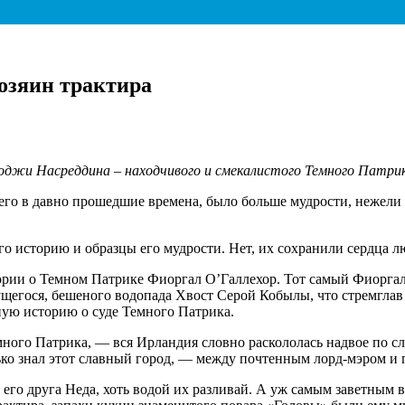
озяин трактира
Ходжи Насреддина – находчивого и смекалистого
Темного Патрик
шего в давно прошедшие времена, было больше мудрости, нежел
го историю и образцы его мудрости. Нет, их сохранили сердца л
тории о Темном Патрике Фиоргал О’Галлехор. Тот самый Фиорга
щегося, бешеного водопада Хвост Серой Кобылы, что стремглав 
ную историю о суде Темного Патрика.
ного Патрика, — вся Ирландия словно раскололась надвое по с
ько знал этот славный город, — между почтенным лорд-мэром и
 его друга Неда, хоть водой их разливай. А уж самым заветным в