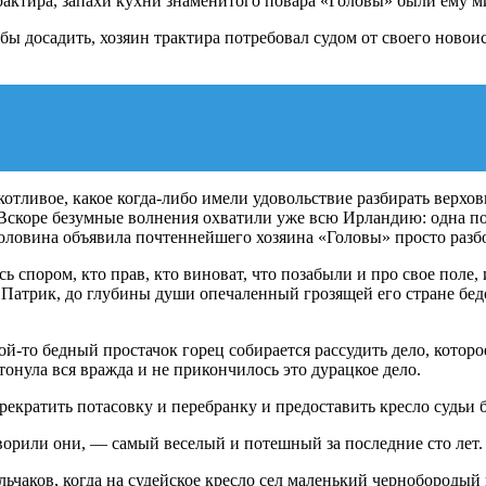
рактира, запахи кухни знаменитого повара «Головы» были ему 
обы досадить, хозяин трактира потребовал судом от своего новоис
котливое, какое когда-либо имели удовольствие разбирать верхо
 Вскоре безумные волнения охватили уже всю Ирландию: одна пол
половина объявила почтеннейшего хозяина «Головы» просто разб
ь спором, кто прав, кто виноват, что позабыли и про свое поле, 
Патрик, до глубины души опечаленный грозящей его стране бедо
й-то бедный простачок горец собирается рассудить дело, которо
тонула вся вражда и не прикончилось это дурацкое дело.
кратить потасовку и перебранку и предоставить кресло судьи б
орили они, — самый веселый и потешный за последние сто лет.
сельчаков, когда на судейское кресло сел маленький чернобород