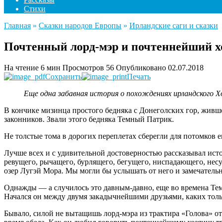
Стихи
Главная
»
Сказки народов Европы
»
Ирландские саги и сказки
Почтенный лорд-мэр и почтеннейший х
На чтение
6 мин
Просмотров
56
Опубликовано
02.07.2018
Сохранить
Печать
Еще одна забавная история о похождениях ирландского 
В кончике мизинца простого бедняка с Донеголских гор, жив
законников. Звали этого бедняка Темный Патрик.
Не толстые тома в дорогих переплетах сберегли для потомков е
Лучше всех и с удивительной достоверностью рассказывал ис
ревущего, рычащего, бурлящего, бегущего, ниспадающего, несу
озер Лугэй Мора. Мы могли бы услышать от него и замечатель
Однажды — а случилось это давным-давно, еще во времена Тем
Начался он между двумя закадычнейшими друзьями, каких тол
Бывало, силой не вытащишь лорд-мэра из трактира «Голова» от