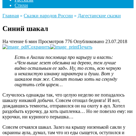
Стихи
Главная
»
Сказки народов России
»
Дагестанские сказки
Синий шакал
На чтение
6 мин
Просмотров
776
Опубликовано
23.07.2018
Сохранить
Печать
Есть в Англии пословица про карьеру и власть:
«Чем выше лезет обезьяна на дерево, тем лучше
видно остальным ее зад». Ну, то есть, всю черную
и неказистую изнанку характера и души. Вот у
шакалов так же. Стоит только хоть на секунду
ощутить себя царем…
Случилось однажды так, что целую неделю не попадалось
шакалу никакой добычи. Совсем отощал бедняга! И вот,
дождавшись темноты, отправился он на охоту в аул. Хотел
раздобыть курочку, да хоть цыпленка… Но не повезло ему: ни
курочки, ни куриного перышка…
Совсем отчаялся шакал. Залез на крышу низенькой сакли у
окраины аула, думал, там что из еды сыщется, оступился и