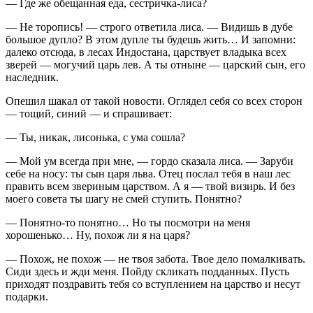
— Где же обещанная еда, сестричка-лиса?
— Не торопись! — строго ответила лиса. — Видишь в дубе
большое дупло? В этом дупле ты будешь жить… И запомни:
далеко отсюда, в лесах Индостана, царствует владыка всех
зверей — могучий царь лев. А ты отныне — царский сын, его
наследник.
Опешил шакал от такой новости. Оглядел себя со всех сторон
— тощий, синий — и спрашивает:
— Ты, никак, лисонька, с ума сошла?
— Мой ум всегда при мне, — гордо сказала лиса. — Заруби
себе на носу: ты сын царя льва. Отец послал тебя в наш лес
править всем звериным царством. А я — твой визирь. И без
моего совета ты шагу не смей ступить. Понятно?
— Понятно-то понятно… Но ты посмотри на меня
хорошенько… Ну, похож ли я на царя?
— Похож, не похож — не твоя забота. Твое дело помалкивать.
Сиди здесь и жди меня. Пойду скликать подданных. Пусть
приходят поздравить тебя со вступлением на царство и несут
подарки.