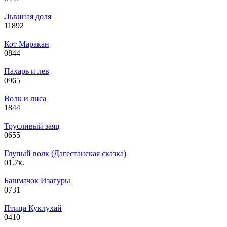
Львиная доля
11
892
Кот Маракан
0
844
Пахарь и лев
0
965
Волк и лиса
1
844
Трусливый заяц
0
655
Глупый волк (Дагестанская сказка)
0
1.7к.
Башмачок Изагуры
0
731
Птица Куклухай
0
410