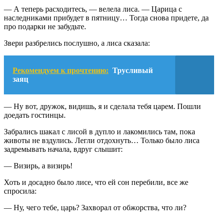
— А теперь расходитесь, — велела лиса. — Царица с
наследниками прибудет в пятницу… Тогда снова придете, да
про подарки не забудьте.
Звери разбрелись послушно, а лиса сказала:
Рекомендуем к прочтению:
Трусливый
заяц
— Ну вот, дружок, видишь, я и сделала тебя царем. Пошли
доедать гостинцы.
Забрались шакал с лисой в дупло и лакомились там, пока
животы не вздулись. Легли отдохнуть… Только было лиса
задремывать начала, вдруг слышит:
— Визирь, а визирь!
Хоть и досадно было лисе, что ей сон перебили, все же
спросила:
— Ну, чего тебе, царь? Захворал от обжорства, что ли?