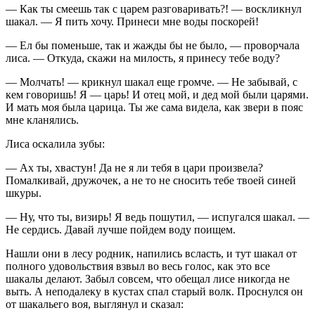
— Как ты смеешь так с царем разговаривать?! — воскликнул
шакал. — Я пить хочу. Принеси мне воды поскорей!
— Ел бы поменьше, так и жажды бы не было, — проворчала
лиса. — Откуда, скажи на милость, я принесу тебе воду?
— Молчать! — крикнул шакал еще громче. — Не забывай, с
кем говоришь! Я — царь! И отец мой, и дед мой были царями.
И мать моя была царица. Ты же сама видела, как звери в пояс
мне кланялись.
Лиса оскалила зубы:
— Ах ты, хвастун! Да не я ли тебя в цари произвела?
Помалкивай, дружочек, а не то не сносить тебе твоей синей
шкуры.
— Ну, что ты, визирь! Я ведь пошутил, — испугался шакал. —
Не сердись. Давай лучше пойдем воду поищем.
Нашли они в лесу родник, напились всласть, и тут шакал от
полного удовольствия взвыл во весь голос, как это все
шакалы делают. Забыл совсем, что обещал лисе никогда не
выть. А неподалеку в кустах спал старый волк. Проснулся он
от шакальего воя, выглянул и сказал: