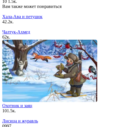
10
1.5к.
Вам также может понравиться
Хала-Ава и петушок
4
2.2к.
Чалтук-Ахмед
6
2к.
Охотник и заяц
10
1.5к.
Лисица и журавль
0
997