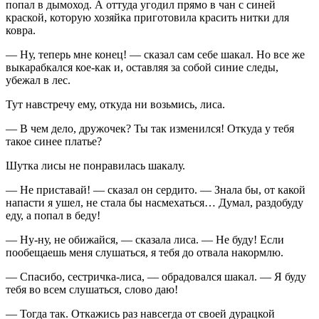
попал в дымоход. А оттуда угодил прямо в чан с синей
краской, которую хозяйка приготовила красить нитки для
ковра.
— Ну, теперь мне конец! — сказал сам себе шакал. Но все же
выкарабкался кое-как и, оставляя за собой синие следы,
убежал в лес.
Тут навстречу ему, откуда ни возьмись, лиса.
— В чем дело, дружочек? Ты так изменился! Откуда у тебя
такое синее платье?
Шутка лисы не понравилась шакалу.
— Не приставай! — сказал он сердито. — Знала бы, от какой
напасти я ушел, не стала бы насмехаться… Думал, раздобуду
еду, а попал в беду!
— Ну-ну, не обижайся, — сказала лиса. — Не буду! Если
пообещаешь меня слушаться, я тебя до отвала накормлю.
— Спасибо, сестричка-лиса, — обрадовался шакал. — Я буду
тебя во всем слушаться, слово даю!
— Тогда так. Откажись раз навсегда от своей дурацкой