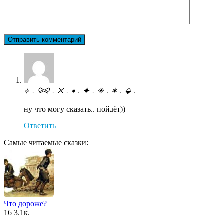
⟡﹒⪩⪨﹒☓﹒⬦﹒✦﹒◈﹒✶﹒⬙﹒
ну что могу сказать.. пойдёт))
Ответить
Самые читаемые сказки:
Что дороже?
16
3.1к.