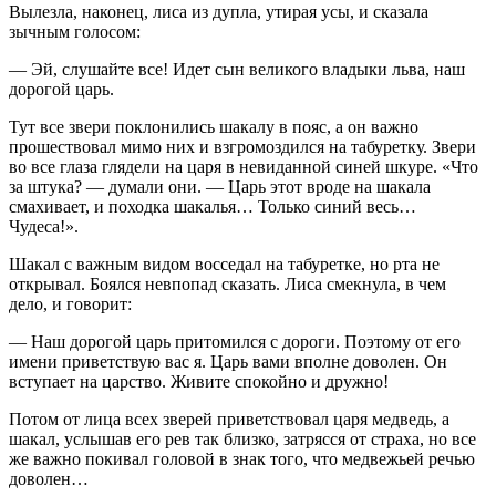
Вылезла, наконец, лиса из дупла, утирая усы, и сказала
зычным голосом:
— Эй, слушайте все! Идет сын великого владыки льва, наш
дорогой царь.
Тут все звери поклонились шакалу в пояс, а он важно
прошествовал мимо них и взгромоздился на табуретку. Звери
во все глаза глядели на царя в невиданной синей шкуре. «Что
за штука? — думали они. — Царь этот вроде на шакала
смахивает, и походка шакалья… Только синий весь…
Чудеса!».
Шакал с важным видом восседал на табуретке, но рта не
открывал. Боялся невпопад сказать. Лиса смекнула, в чем
дело, и говорит:
— Наш дорогой царь притомился с дороги. Поэтому от его
имени приветствую вас я. Царь вами вполне доволен. Он
вступает на царство. Живите спокойно и дружно!
Потом от лица всех зверей приветствовал царя медведь, а
шакал, услышав его рев так близко, затрясся от страха, но все
же важно покивал головой в знак того, что медвежьей речью
доволен…