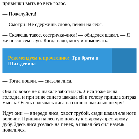
привычки выть во весь голос.
— Пожалуйста!
— Смотри! Не сдержишь слово, пеняй на себя.
— Скажешь такое, сестричка-лиса! — обиделся шакал. — Я
же не совсем глуп. Когда надо, могу и помолчать.
Рекомендуем к прочтению:
Три брата и
Шах-девица
— Тогда пошли, — сказала лиса.
Она-то вовсе не о шакале заботилась. Лиса тоже была
голодна, и при виде синего шакала ей в голову пришла хитрая
мысль. Очень надеялась лиса на синюю шакалью шкуру!
Идут они — впереди лиса, хвост трубой, сзади шакал еле ноги
волочит. Пришли на лесную поляну к старому-престарому
дубу. Здесь лиса уселась на пенек, а шакал без сил наземь
повалился.