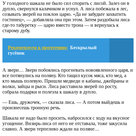
У голодного шакала не было сил спорить с лисой. Залез он в
дупло, свернулся калачиком и уснул. А лиса побежала в лес,
созывать зверей на поклон царю. «Да не забудьте захватить
гостинец», — добавляла она при этом. Затем раздобыла лиса
где-то табуретку — царю вместо трона — и вернулась к
старому дубу.
Рекомендуем к прочтению:
Бескрылый
гусёнок
А звери… Звери побоялись прогневать новоявленного царя, и
все потянулись на поляну. Кто тащил кусок мяса, кто мед, а
кто мышь полевую. Пришли медведи и кабаны, джейраны и
волки, зайцы и рыси. Лиса расставила зверей по росту,
собрала подарки и полезла к шакалу в дупло.
— Ешь, дружочек, — сказала лиса. — А потом выйдешь и
произнесешь тронную речь.
Шакала не надо было просить, набросился с ходу на вкусное
угощение. Визирь-лиса от него не отставала, тоже закусила
славно. А звери терпеливо ждали на поляне…