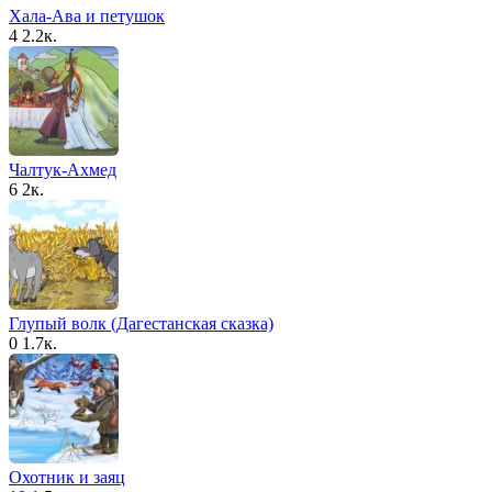
Хала-Ава и петушок
4
2.2к.
Чалтук-Ахмед
6
2к.
Глупый волк (Дагестанская сказка)
0
1.7к.
Охотник и заяц