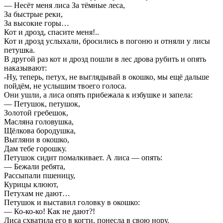
— Несёт меня лиса За тёмные леса,
За быстрые реки,
За высокие горы…
Кот и дрозд, спасите меня!..
Кот и дрозд услыхали, бросились в погоню и отняли у лисы
петушка.
В другой раз кот и дрозд пошли в лес дрова рубить и опять
наказывают:
-Ну, теперь, петух, не выглядывай в окошко, мы ещё дальше
пойдём, не услышим твоего голоса.
Они ушли, а лиса опять прибежала к избушке и запела:
— Петушок, петушок,
Золотой гребешок,
Масляна головушка,
Щёлкова бородушка,
Выгляни в окошко,
Дам тебе горошку.
Петушок сидит помалкивает. А лиса — опять:
— Бежали ребята,
Рассыпали пшеницу,
Курицы клюют,
Петухам не дают…
Петушок и выставил головку в окошко:
— Ко-ко-ко! Как не дают?!
Лиса схватила его в когти, понесла в свою нору.