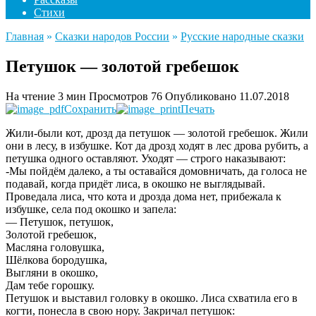
Стихи
Главная
»
Сказки народов России
»
Русские народные сказки
Петушок — золотой гребешок
На чтение
3 мин
Просмотров
76
Опубликовано
11.07.2018
Сохранить
Печать
Жили-были кот, дрозд да петушок — золотой гребешок. Жили
они в лесу, в избушке. Кот да дрозд ходят в лес дрова рубить, а
петушка одного оставляют. Уходят — строго наказывают:
-Мы пойдём далеко, а ты оставайся домовничать, да голоса не
подавай, когда придёт лиса, в окошко не выглядывай.
Проведала лиса, что кота и дрозда дома нет, прибежала к
избушке, села под окошко и запела:
— Петушок, петушок,
Золотой гребешок,
Масляна головушка,
Шёлкова бородушка,
Выгляни в окошко,
Дам тебе горошку.
Петушок и выставил головку в окошко. Лиса схватила его в
когти, понесла в свою нору. Закричал петушок: