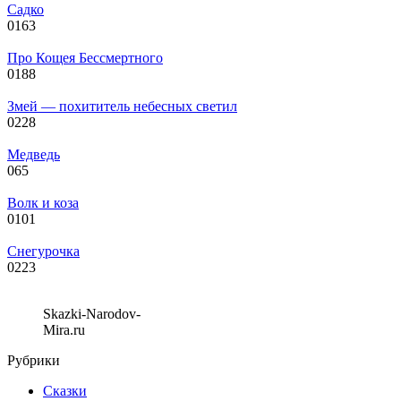
Садко
0
163
Про Кощея Бессмертного
0
188
Змей — похититель небесных светил
0
228
Медведь
0
65
Волк и коза
0
101
Снегурочка
0
223
Skazki-Narodov-
Mira.ru
Рубрики
Сказки