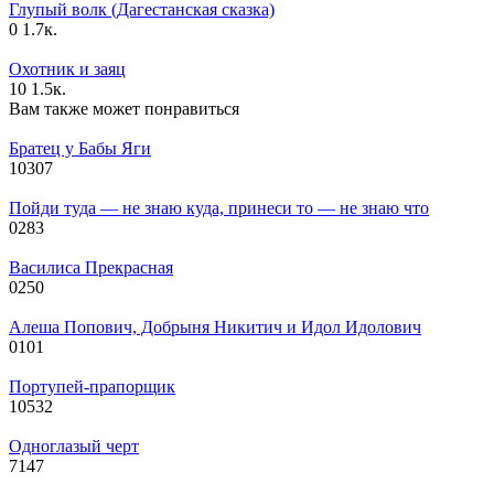
Глупый волк (Дагестанская сказка)
0
1.7к.
Охотник и заяц
10
1.5к.
Вам также может понравиться
Братец у Бабы Яги
10
307
Пойди туда — не знаю куда, принеси то — не знаю что
0
283
Василиса Прекрасная
0
250
Алеша Попович, Добрыня Никитич и Идол Идолович
0
101
Портупей-прапорщик
10
532
Одноглазый черт
7
147