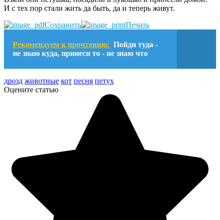
И с тех пор стали жить да быть, да и теперь живут.
Сохранить
Печать
Рекомендуем к прочтению:
Пойди туда -
не знаю куда, принеси то - не знаю что
дрозд
животные
кот
песня
петух
Оцените статью