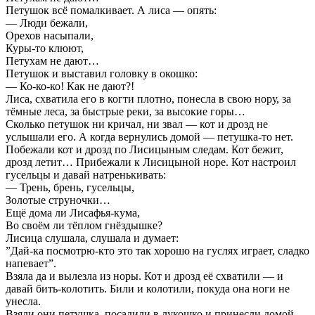
Петушок всё помалкивает. А лиса — опять:
— Люди бежали,
Орехов насыпали,
Куры-то клюют,
Петухам не дают…
Петушок и выставил головку в окошко:
— Ко-ко-ко! Как не дают?!
Лиса, схватила его в когти плотно, понесла в свою нору, за
тёмные леса, за быстрые реки, за высокие горы…
Сколько петушок ни кричал, ни звал — кот и дрозд не
услышали его. А когда вернулись домой — петушка-то нет.
Побежали кот и дрозд по Лисицыным следам. Кот бежит,
дрозд летит… Прибежали к Лисицыной норе. Кот настроил
гусельцы и давай натренькивать:
— Трень, брень, гусельцы,
Золотые струночки…
Ещё дома ли Лисафья-кума,
Во своём ли тёплом гнёздышке?
Лисица слушала, слушала и думает:
”Дай-ка посмотрю-кто это так хорошо на гуслях играет, сладко
напевает”.
Взяла да и вылезла из норы. Кот и дрозд её схватили — и
давай бить-колотить. Били и колотили, покуда она ноги не
унесла.
Взяли они петушка, посадили в лукошко и принесли домой.