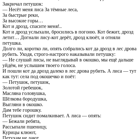
Закричал петушок:
— Несёт меня лиса За тёмные леса,
За быстрые реки,
За высокие горы…
Кот и дрозд, спасите меня!..
Кот и дрозд услыхали, бросились в погоню. Кот бежит, дрозд
летит… Догнали лису-кот дерёт, дрозд клюёт, и отняли
петушка.
Долго ли, коротко ли, опять собрались кот да дрозд в лес дрова
рубить. Уходя, строго-настрого наказывали петушку:
— Не слушай лисы, не выглядывай в окошко, мы ещё дальше
уйдём, не услышим твоего голоса.
И пошли кот да дрозд далеко в лес дрова рубить. А лиса — тут
как тут: села под окошечко и поёт:
— Петушок, петушок,
Золотой гребешок,
Масляна головушка,
Шёлкова бородушка,
Выгляни в окошко.
Дам тебе горошку.
Петушок сидит помалкивает. А лиса — опять:
— Бежали ребята,
Рассыпали пшеницу,
Курицы клюют,
Петухам не дают…