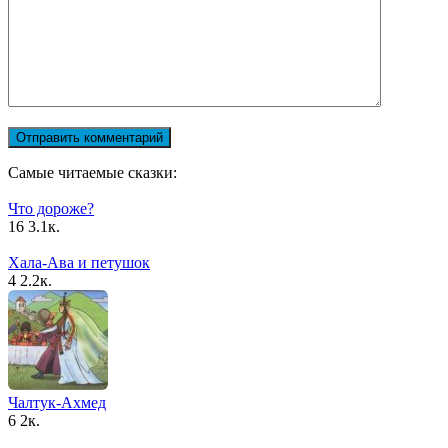
Самые читаемые сказки:
Что дороже?
16
3.1к.
Хала-Ава и петушок
4
2.2к.
Чалтук-Ахмед
6
2к.