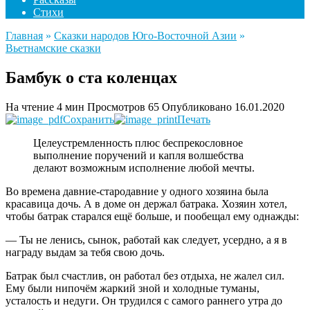
Стихи
Главная
»
Сказки народов Юго-Восточной Азии
»
Вьетнамские сказки
Бамбук о ста коленцах
На чтение
4 мин
Просмотров
65
Опубликовано
16.01.2020
Сохранить
Печать
Целеустремленность плюс беспрекословное
выполнение поручений и капля волшебства
делают возможным исполнение любой мечты.
Вo времена давние-стародавние у одного хозяина была
красавица дочь. А в доме он держал батрака. Хозяин хотел,
чтобы батрак старался ещё больше, и пообещал ему однажды:
— Ты не ленись, сынок, работай как следует, усердно, а я в
награду выдам за тебя свою дочь.
Батрак был счастлив, он работал без отдыха, не жалел сил.
Ему были нипочём жаркий зной и холодные туманы,
усталость и недуги. Он трудился с самого раннего утра до