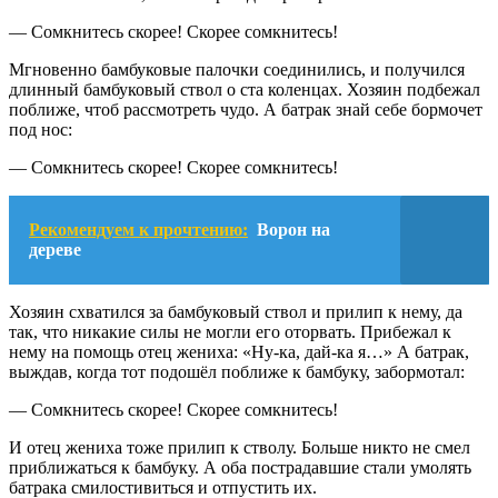
— Сомкнитесь скорее! Скорее сомкнитесь!
Мгновенно бамбуковые палочки соединились, и получился
длинный бамбуковый ствол о ста коленцах. Хозяин подбежал
поближе, чтоб рассмотреть чудо. А батрак знай себе бормочет
под нос:
— Сомкнитесь скорее! Скорее сомкнитесь!
Рекомендуем к прочтению:
Ворон на
дереве
Хозяин схватился за бамбуковый ствол и прилип к нему, да
так, что никакие силы не могли его оторвать. Прибежал к
нему на помощь отец жениха: «Ну-ка, дай-ка я…» А батрак,
выждав, когда тот подошёл поближе к бамбуку, забормотал:
— Сомкнитесь скорее! Скорее сомкнитесь!
И отец жениха тоже прилип к стволу. Больше никто не смел
приближаться к бамбуку. А оба пострадавшие стали умолять
батрака смилостивиться и отпустить их.