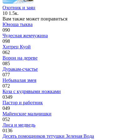
Охотник и заяц
10
1.5к.
Вам также может понравиться
Юноша тыква
0
90
Чудесная жемчужина
0
98
Хитрец Куой
0
62
Ворон на дереве
0
85
Дуракам-счастье
0
77
Небывалая змея
0
72
Коза с кудрявыми ножками
0
349
Пастор и работник
0
49
Майенские мальчишки
0
52
Лиса и медведь
0
136
Десять помощников тетушки Зеленая Вода