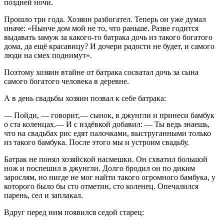
поздней ночи.
Прошло три года. Хозяин разбогател. Теперь он уже думал
иначе: «Нынче дом мой не то, что раньше. Разве годится
выдавать замуж за какого-то батрака дочь из такого богатого
дома, да ещё красавицу? И дочери радости не будет, и самого
люди на смех поднимут».
Поэтому хозяин втайне от батрака сосватал дочь за сына
самого богатого человека в деревне.
А в день свадьбы хозяин позвал к себе батрака:
— Пойди, — говорит,— сынок, в джунгли и принеси бамбук
о ста коленцах.— И с издёвкой добавил: — Ты ведь знаешь,
что на свадьбах рис едят палочками, выструганными только
из такого бамбука. После этого мы и устроим свадьбу.
Батрак не понял хозяйской насмешки. Он схватил большой
нож и поспешил в джунгли. Долго бродил он по диким
зарослям, но нигде не мог найти такого огромного бамбука, у
которого было бы сто отметин, сто коленец. Опечалился
парень, сел и заплакал.
Вдруг перед ним появился седой старец: