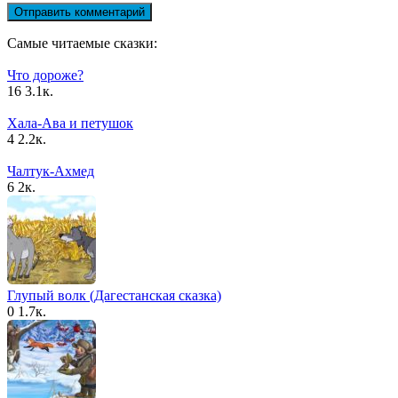
Самые читаемые сказки:
Что дороже?
16
3.1к.
Хала-Ава и петушок
4
2.2к.
Чалтук-Ахмед
6
2к.
Глупый волк (Дагестанская сказка)
0
1.7к.