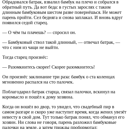
Обрадовался батрак, взвалил бамбук на плечо и собрался в
обратный путь. Да вот беда: в густых зарослях с таким
длинным бамбуковым шестом разве повернёшься. Не может
парень пройти. Сел бедняга и снова заплакал. И вновь вдруг
появился седой старец.
— О чём ты плачешь? — спросил он.
— Бамбуковый ствол такой длинный, — отвечал батрак, —
что с ним из чащи не выйти.
Тогда старец произнёс:
— Разомкнитесь скорее! Скорее разомкнитесь!
Он произнёс заклинание три раза: бамбук о ста коленцах
мгновенно распался на сто палочек.
Поблагодарил батрак старца, связал палочки, вскинул на
коромысло и пошёл к дому хозяина.
Когда он вошёл во двор, то увидел, что свадебный пир в
самом разгаре и скоро уже наступит время, когда жених увезёт
невесту в свой дом. Тут только батрак понял, что обманул его
хозяин. Ни слова не говоря, парень разложил бамбуковые
палочки на земле, а затем трижды пробормотал: