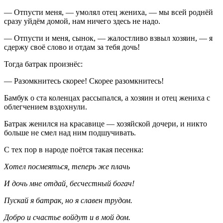
— Отпусти меня, — умолял отец жениха, — мы всей роднёй
сразу уйдём домой, нам ничего здесь не надо.
— Отпусти и меня, сынок, — жалостливо взвыл хозяин, — я
сдержу своё слово и отдам за тебя дочь!
Тогда батрак произнёс:
— Разомкнитесь скорее! Скорее разомкнитесь!
Бамбук о ста коленцах рассыпался, а хозяин и отец жениха с
облегчением вздохнули.
Батрак женился на красавице — хозяйской дочери, и никто
больше не смел над ним подшучивать.
С тех пор в народе поётся такая песенка:
Хотел посмеяться, теперь же плачь
И дочь мне отдай, бесчестный богач!
Пускай я батрак, но я славен трудом.
Добро и счастье войдут и в мой дом.