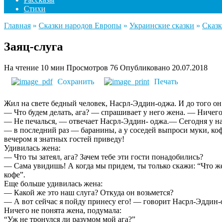
Стихи
Главная
»
Сказки народов Европы
»
Украинские сказки
»
Сказк
Заяц-слуга
На чтение
10 мин
Просмотров
76
Опубликовано
20.07.2018
Сохранить
Печать
Жил на свете бедный человек, Насрл-Эддин-оджа. И до того он д
— Что будем делать, ага? — спрашивает у него жена. — Ничего 
— Не печалься, — отвечает Насрл-Эддин- оджа.— Сегодня у нас 
— в последний раз — баранины, а у соседей выпроси муки, коф
вечером я знатных гостей приведу!
Удивилась жена:
— Что ты затеял, ага? Зачем тебе эти гости понадобились?
— Сама увидишь! А когда мы придем, ты только скажи: “Что ж
кофе”.
Еще больше удивилась жена:
— Какой же это наш слуга? Откуда он возьмется?
— А вот сейчас я пойду принесу его! — говорит Насрл-Эддин-
Ничего не понята жена, подумала:
“Уж не тронулся ли разумом мой ага?”