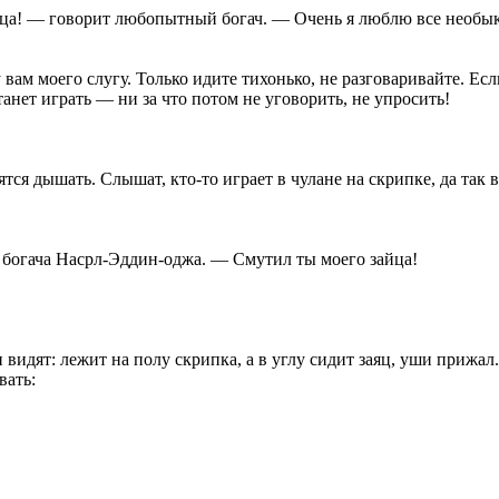
йца! — говорит любопытный богач. — Очень я люблю все необык
ам моего слугу. Только идите тихонько, не разговаривайте. Есл
анет играть — ни за что потом не уговорить, не упросить!
я дышать. Слышат, кто-то играет в чулане на скрипке, да так в
ь богача Насрл-Эддин-оджа. — Смутил ты моего зайца!
видят: лежит на полу скрипка, а в углу сидит заяц, уши прижал.
вать: