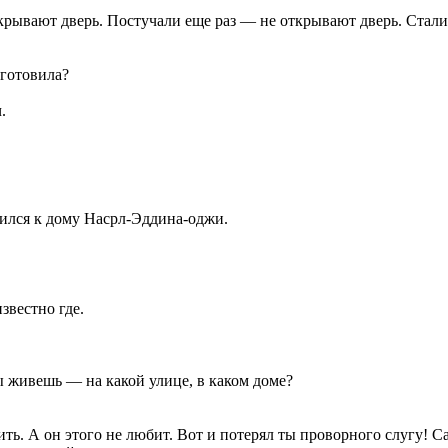
рывают дверь. Постучали еще раз — не открывают дверь. Стали 
иготовила?
.
сился к дому Насрл-Эддина-оджи.
звестно где.
ты живешь — на какой улице, в каком доме?
зить. А он этого не любит. Вот и потерял ты проворного слугу! С