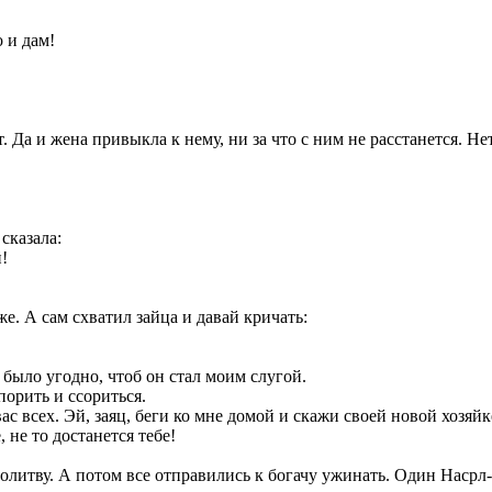
 и дам!
 Да и жена привыкла к нему, ни за что с ним не расстанется. Нет
сказала:
!
е. А сам схватил зайца и давай кричать:
 было угодно, чтоб он стал моим слугой.
порить и ссориться.
с всех. Эй, заяц, беги ко мне домой и скажи своей новой хозяйке
не то достанется тебе!
молитву. А потом все отправились к богачу ужинать. Один Наср