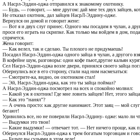
А Насрл-Эддин-оджа отправился к знакомому охотнику.
— Будь, — говорит, — мне другом: дай мне тех двух зайцев, к
Не отказал охотник, дал зайцев НасрЛ-Эддину-одже.
Вернулся он домой и говорит жене:
— Вот я и двух слуг принес. Одного мы посадим в чулан, а друго
проси его играть на скрипке. Как только мы войдем в дом, под
спрячется.
Жена говорит:
— Как велел, так и сделаю. Ты плохого не придумаешь!
Посадил Насрл-Эддин-оджа одного зайца в чулан, а другого в
В кофейне шум, разговоры: одни кофе пьют,другие кальян курят
Сел Насрл-Эддин-оджа возле двери, принялся своего зайца пог
Обернулись все в его сторону, стали над ним насмехаться:
— Смотрите-ка, видно, он охотником стал!
— Эй, Насрл-Эддин-оджа, как это ты зайца поймал?
А Насрл-Эддин-оджа посмотрел на всех и спокойно молвил:
— Какой уж я охотник! Где мне ловить зайцев! Нет, этого зайца 
— Как это “нанял”?
— А очень просто: как другие нанимают. Этот заяц — мой слуга
бегают!
Удивились все, но не поверили Насрл-Эддину- одже: мало ли ч
— Выдумки это твои!
— Какие выдумки! — отвечает тот. — Нет ничего проще, как п
Обернулся Насрл-Эддин-оджа к трем богатым торговцам и гово
— Будьте вы судьями в этом деле!