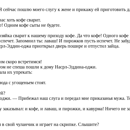
Я сейчас пошлю моего слугу к жене и прикажу ей приготовить д
ас хоть кофе сварит.
! Одним кофе сыты не будете.
озяйка сварит к нашему приходу кофе. Да что кофе! Одного кофе
спечет. Запомнил ты: лаваш! И пирожков пусть испечет. Не забу
срл-Эддин-оджа приоткрыл дверь пошире и отпустил зайца.
м скоро встретимся!
том не спеша пошли к дому Насрл-Эддина-оджи.
ла их упрекать:
люда с угощеньем стоят.
ей?
джи. — Прибежал наш слуга и передал мне приказанья мужа. Толь
заказывал: и кофе, и лаваш, и пирожки, и кавурма! Ничего не з
в свой чуланчик и играет на скрипке. Слышите?