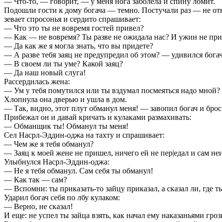
— Что-то, — говорит, — у меня нога заболела и спину ломит.
Подошли гости к дому богача — темно. Постучали раз — не отк
зевает спросонья и сердито спрашивает:
— Что это ты не вовремя гостей привел?
— Как — не вовремя? Ты разве не ожидала нас? И ужин не пр
— Да как же я могла знать, что вы придете?
— А разве тебя заяц не предупредил об этом? — удивился богач
— В своем ли ты уме? Какой заяц?
— Да наш новый слуга!
Рассердилась жена:
— Ум у тебя помутился или ты вздумал посмеяться надо мной?
Хлопнула она дверью и ушла в дом.
— Так, видно, этот плут обманул меня! — завопил богач и бро
Прибежал он и давай кричать и кулаками размахивать:
— Обманщик ты! Обманул ты меня!
Сел Насрл-Эддин-оджа на тахту и спрашивает:
— Чем же я тебя обманул?
— Заяц к моей жене не пришел, ничего ей не пер|едал и сам неи
Улыбнулся Насрл-Эддин-оджа:
— Не я тебя обманул. Сам себя ты обманул!
— Как так — сам?
— Вспомни: ты приказать-то зайцу приказал, а сказал ли, где 
Ударил богач себя по лбу кулаком:
— Верно, не сказал!
И еще: не успел ты зайца взять, как начал ему наказаньями гро