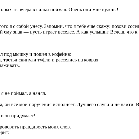
оторых ты вчера в силки поймал. Очень они мне нужны!
го я с собой унесу. Запомни, что я тебе еще скажу: позови соседс
ай ему знак — пусть играет веселее. А как услышит Велеш, что к
зял под мышку и пошел в кофейню.
, третьи скинули туфли и расселись на коврах.
лаживать.
я не поймал, а нанял.
, он все мои поручения исполняет. Лучшего слуги и не найти. В
то он придумает!
роверить правдивость моих слов.
рит: