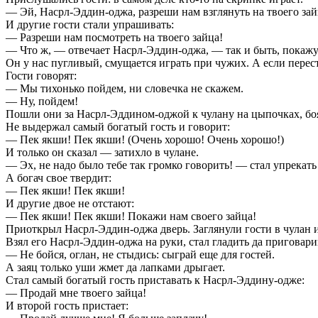
— Эй, Насрл-Эддин-оджа, разреши нам взглянуть на твоего за
И другие гости стали упрашивать:
— Разреши нам посмотреть на твоего зайца!
— Что ж, — отвечает Насрл-Эддин-оджа, — так и быть, покажу в
Он у нас пугливый, смущается играть при чужих. А если перест
Гости говорят:
— Мы тихонько пойдем, ни словечка не скажем.
— Ну, пойдем!
Пошли они за Насрл-Эддином-оджой к чулану на цыпочках, боятс
Не выдержал самый богатый гость и говорит:
— Пек якши! Пек якши! (Очень хорошо! Очень хорошо!)
И только он сказал — затихло в чулане.
— Эх, не надо было тебе так громко говорить! — стал упрекат
А богач свое твердит:
— Пек якши! Пек якши!
И другие двое не отстают:
— Пек якши! Пек якши! Покажи нам своего зайца!
Приоткрыл Насрл-Эддин-оджа дверь. Заглянули гости в чулан и 
Взял его Насрл-Эддин-оджа на руки, стал гладить да приговари
— Не бойся, оглан, не стыдись: сыграй еще для гостей.
А заяц только уши жмет да лапками дрыгает.
Стал самый богатый гость приставать к Насрл-Эддину-одже:
— Продай мне твоего зайца!
И второй гость пристает: