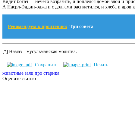
Видит богач — нечего возразить, и поплелся домой злой и пр
А Насрл-Эддин-оджа и с долгами расплатился, и хлеба и дров к
Рекомендуем к прочтению:
Три совета
[*] Намаз—мусульманская молитва.
Сохранить
Печать
животные
заяц
про старика
Оцените статью