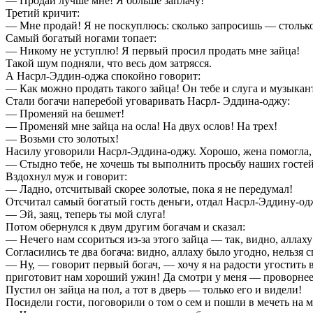
— Продай лучше мне! Я больше заплачу!
Третий кричит:
— Мне продай! Я не поскуплюсь: сколько запросишь — столько
Самый богатый ногами топает:
— Никому не уступлю! Я первый просил продать мне зайца!
Такой шум подняли, что весь дом затрясся.
А Насрл-Эддин-оджа спокойно говорит:
— Как можно продать такого зайца! Он тебе и слуга и музыкант.
Стали богачи наперебой уговаривать Насрл- Эддина-оджу:
— Променяй на бешмет!
— Променяй мне зайца на осла! На двух ослов! На трех!
— Возьми сто золотых!
Насилу уговорили Насрл-Эддина-оджу. Хорошо, жена помогла, 
— Стыдно тебе, не хочешь ты выполнить просьбу наших гостей
Вздохнул муж и говорит:
— Ладно, отсчитывай скорее золотые, пока я не передумал!
Отсчитал самый богатый гость деньги, отдал Насрл-Эддину-одж
— Эй, заяц, теперь ты мой слуга!
Потом обернулся к двум другим богачам и сказал:
— Нечего нам ссориться из-за этого зайца — так, видно, аллаху
Согласились те два богача: видно, аллаху было угодно, нельзя с
— Ну, — говорит первый богач, — хочу я на радости угостить ва
приготовит нам хороший ужин! Да смотри у меня — проворнее, 
Пустил он зайца на пол, а тот в дверь — только его и видели!
Посидели гости, поговорили о том о сем и пошли в мечеть на 