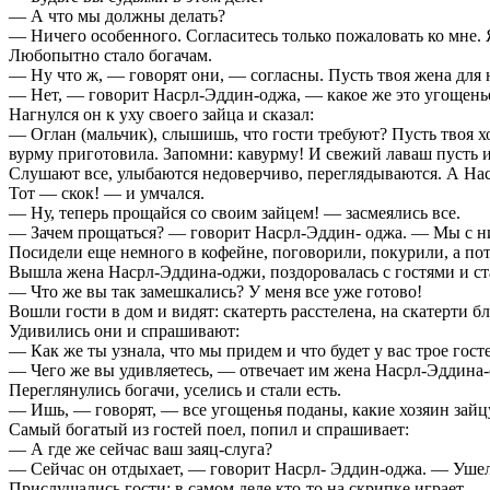
— А что мы должны делать?
— Ничего особенного. Согласитесь только пожаловать ко мне. 
Любопытно стало богачам.
— Ну что ж, — говорят они, — согласны. Пусть твоя жена для н
— Нет, — говорит Насрл-Эддин-оджа, — какое же это угощенье
Нагнулся он к уху своего зайца и сказал:
— Оглан (мальчик), слышишь, что гости требуют? Пусть твоя х
вурму приготовила. Запомни: кавурму! И свежий лаваш пусть и
Слушают все, улыбаются недоверчиво, переглядываются. А На
Тот — скок! — и умчался.
— Ну, теперь прощайся со своим зайцем! — засмеялись все.
— Зачем прощаться? — говорит Насрл-Эддин- оджа. — Мы с ни
Посидели еще немного в кофейне, поговорили, покурили, а по
Вышла жена Насрл-Эддина-оджи, поздоровалась с гостями и ста
— Что же вы так замешкались? У меня все уже готово!
Вошли гости в дом и видят: скатерть расстелена, на скатерти б
Удивились они и спрашивают:
— Как же ты узнала, что мы придем и что будет у вас трое гост
— Чего же вы удивляетесь, — отвечает им жена Насрл-Эддина-о
Переглянулись богачи, уселись и стали есть.
— Ишь, — говорят, — все угощенья поданы, какие хозяин зайцу 
Самый богатый из гостей поел, попил и спрашивает:
— А где же сейчас ваш заяц-слуга?
— Сейчас он отдыхает, — говорит Насрл- Эддин-оджа. — Ушел 
Прислушались гости: в самом деле кто-то на скрипке играет.