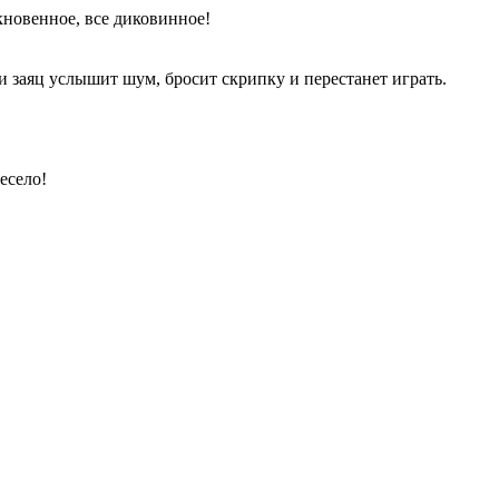
новенное, все диковинное!
и заяц услышит шум, бросит скрипку и перестанет играть.
есело!