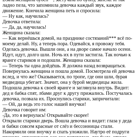
ладно пела, что запомнила девочка каждый звук, каждое
движение. Кончила женщина петь и спросила:
— Ну как, научилась?
Девочка ответила:
— Да, да, научилась!
Женщина сказала:
— Как вернёшься домой, на празднике состязаний*** всё по-
моему делай. Ну, а теперь пора. Одевайся, я провожу тебя.
Оделась девочка. Вышли они, а на дворе самое начало осени.
Идут, идут, долго шли. Ночь их в пути застигла. Так ночью к
яранге стариков и подошли. Женщина сказала:
— Теперь ты одна дойдёшь. Я должна назад возвращаться.
Повернулась женщина и пошла домой. Посмотрела ей девочка
вслед, и что же? Оказывается, по тропе, где они шли, бурая
медведица убегает. Значит, она у бурой медведицы жила.
Подошла девочка к своей яранге и заглянула внутрь. Видит:
дед и бабка спят, лбами друг к другу прижались. Постучалась
девочка, позвала их. Проснулись старики, запричитали:
— Ой, да ведь это голос нашей внучки!
Девочка говорит им:
-Да, это я вернулась! Открывайте скорее!
Открыли старики дверь. Вошла девочка и видит: глаза у деда
и бабки совсем красные от слёз и бессонницы стали.
Накормили они внучку и спать уложили. Наутро её подруги