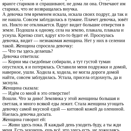
яранге стариков и спрашивают, не дома ли она. Отвечают им
старики, что не возвращалась внучка.
А девочка тем временем искала, искала своих подруг, да так и
не нашла. Совсем заблудилась в тумане. Плачет девочка, зовёт
их. Никто не откликается. Вдруг видит большие отверстия в
земле. Подошла к одному, села на землю, плакала, плакала и
уснула. Крепко спит, вдруг кто-то будит её. Проснулась
девочка, видит — незнакомая женщина. Нет у них в селении
такой. Женщина спросила девочку:
— Что ты здесь делаешь?
Девочка ответила:
— Корни мы съедобные собирали, а тут густой туман
опустился, я и потерялась. Оставили меня подружки и домой,
наверное, ушли. Ходила я, ходила, не могла дороги домой
найти, совсем заблудилась. Устала, присела отдохнуть, да и
заснула.
Женщина сказала:
— Идём со мной в это отверстие!
Вошли. Что за диво! Землянка у этой женщины большая и
светлая, и много всякой еды лежит. Стала женщина угощать
девочку самой вкусной едой — китовой кожей да олениной.
Наелась девочка досыта.
Женщина говорит ей:
— Живи здесь пока. Я каждый день уходить буду, а ты жди
меня. Есть захочешь, ешь всё, что здесь есть, не дожидаясь