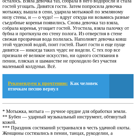
осталось. Взяла девочка таз, собрала в него водоросли и стала
гостей угощать. Дивятся гости. Затем попросила девочка
мотыжку, вышла в сени, ударила мотыжкой по земляному
низу стены, и — о чудо! — вдруг откуда ни возьмись разные
съедобные коренья появились. Снова девочка таз взяла,
собрала коренья, угощает гостей. Угостила, взяла палочку от
бубна и проткнула ею стену полога. Из отверстия в стене
свежая прозрачная вода полилась. Наполняет девочка ковш
этой чудесной водой, поит гостей. Пьют гости и еще пуще
дивятся — никогда таких чудес не видели. С тех пор все
признали её великое искусство, ни одного состязания в
пении, плясках и шаманстве не проходило без участия
маленькой колдуньи. Всё.
Рекомендуем к прочтению:
Как человек
птичкам песню вернул
* Мотыжка, мотыга — ручное орудие для обработки земли.
** Бубен — ударный музыкальный инструмент, обтянутый
кожей.
*** Праздник состязаний устраивался в честь удачной охоты.
Женщины состязались в пении, танцах, рукоделии, а