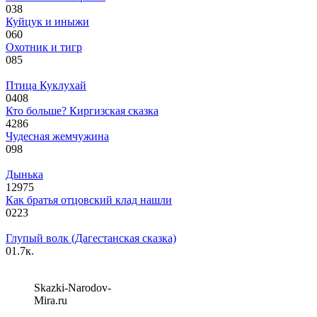
0
38
Куйцук и иныжи
0
60
Охотник и тигр
0
85
Птица Куклухай
0
408
Кто больше? Киргизская сказка
4
286
Чудесная жемчужина
0
98
Дынька
12
975
Как братья отцовский клад нашли
0
223
Глупый волк (Дагестанская сказка)
0
1.7к.
Skazki-Narodov-
Mira.ru