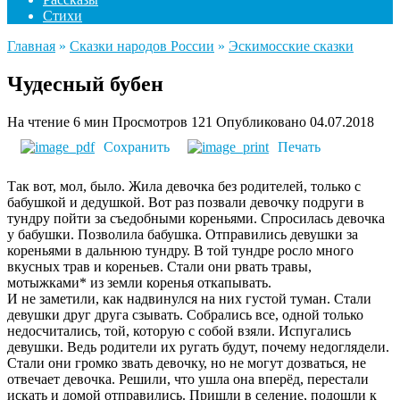
Стихи
Главная
»
Сказки народов России
»
Эскимосские сказки
Чудесный бубен
На чтение
6 мин
Просмотров
121
Опубликовано
04.07.2018
Сохранить
Печать
Так вот, мол, было. Жила девочка без родителей, только с
бабушкой и дедушкой. Вот раз позвали девочку подруги в
тундру пойти за съедобными кореньями. Спросилась девочка
у бабушки. Позволила бабушка. Отправились девушки за
кореньями в дальнюю тундру. В той тундре росло много
вкусных трав и кореньев. Стали они рвать травы,
мотыжками* из земли коренья откапывать.
И не заметили, как надвинулся на них густой туман. Стали
девушки друг друга сзывать. Собрались все, одной только
недосчитались, той, которую с собой взяли. Испугались
девушки. Ведь родители их ругать будут, почему недоглядели.
Стали они громко звать девочку, но не могут дозваться, не
отвечает девочка. Решили, что ушла она вперёд, перестали
искать и домой отправились. Пришли в селение, подошли к