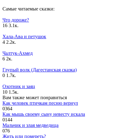
Самые читаемые сказки:
Что дороже?
16
3.1к.
Хала-Ава и петушок
4
2.2к.
Чалтук-Ахмед
6
2к.
Глупый волк (Дагестанская сказка)
0
1.7к.
Охотник и заяц
10
1.5к.
Вам также может понравиться
Как человек птичкам песню вернул
0
364
Как мышь своему сыну невесту искала
0
144
Мальчик и злая медведица
0
76
Жить или помереть?