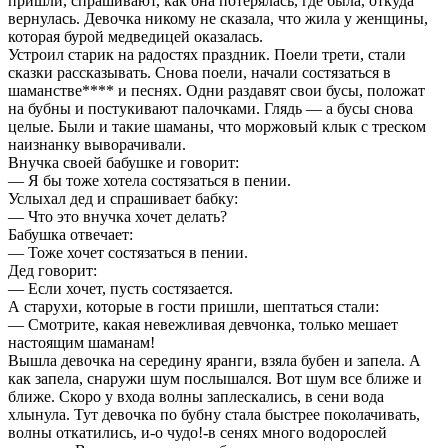
пришли, спрашивают, как она потерялась, где была, откуда
вернулась. Девочка никому не сказала, что жила у женщины,
которая бурой медведицей оказалась.
Устроил старик на радостях праздник. Поели трети, стали
сказки рассказывать. Снова поели, начали состязаться в
шаманстве**** и песнях. Одни раздавят свои бусы, положат
на бубны и постукивают палочками. Глядь — а бусы снова
целые. Были и такие шаманы, что моржовый клык с треском
наизнанку выворачивали.
Внучка своей бабушке и говорит:
— Я бы тоже хотела состязаться в пении.
Услыхал дед и спрашивает бабку:
— Что это внучка хочет делать?
Бабушка отвечает:
— Тоже хочет состязаться в пении.
Дед говорит:
— Если хочет, пусть состязается.
А старухи, которые в гости пришли, шептаться стали:
— Смотрите, какая невежливая девчонка, только мешает
настоящим шаманам!
Вышла девочка на середину яранги, взяла бубен и запела. А
как запела, снаружи шум послышался. Вот шум все ближе и
ближе. Скоро у входа волны заплескались, в сени вода
хлынула. Тут девочка по бубну стала быстрее поколачивать,
волны откатились, и-о чудо!-в сенях много водорослей