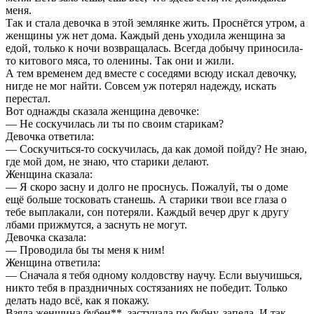
меня.
Так и стала девочка в этой землянке жить. Проснётся утром, а
женщины уж нет дома. Каждый день уходила женщина за
едой, только к ночи возвращалась. Всегда добычу приносила-
то китового мяса, то оленины. Так они и жили.
А тем временем дед вместе с соседями всюду искал девочку,
нигде не мог найти. Совсем уж потерял надежду, искать
перестал.
Вот однажды сказала женщина девочке:
— Не соскучилась ли ты по своим старикам?
Девочка ответила:
— Соскучиться-то соскучилась, да как домой пойду? Не знаю,
где мой дом, не знаю, что старики делают.
Женщина сказала:
— Я скоро засну и долго не проснусь. Пожалуй, ты о доме
ещё больше тосковать станешь. А старики твои все глаза о
тебе выплакали, сон потеряли. Каждый вечер друг к другу
лбами прижмутся, а заснуть не могут.
Девочка сказала:
— Проводила бы ты меня к ним!
Женщина ответила:
— Сначала я тебя одному колдовству научу. Если выучишься,
никто тебя в праздничных состязаниях не победит. Только
делать надо всё, как я покажу.
Взяла женщина бубен**, застучала по бубну, запела. И так