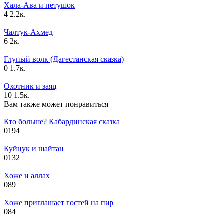
Хала-Ава и петушок
4
2.2к.
Чалтук-Ахмед
6
2к.
Глупый волк (Дагестанская сказка)
0
1.7к.
Охотник и заяц
10
1.5к.
Вам также может понравиться
Кто больше? Кабардинская сказка
0
194
Куйцук и шайтан
0
132
Хоже и аллах
0
89
Хоже приглашает гостей на пир
0
84