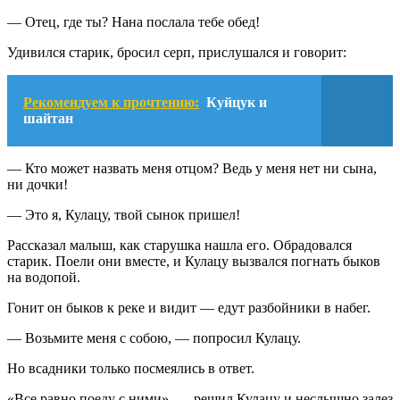
— Отец, где ты? Нана послала тебе обед!
Удивился старик, бросил серп, прислушался и говорит:
Рекомендуем к прочтению:
Куйцук и
шайтан
— Кто может назвать меня отцом? Ведь у меня нет ни сына,
ни дочки!
— Это я, Кулацу, твой сынок пришел!
Рассказал малыш, как старушка нашла его. Обрадовался
старик. Поели они вместе, и Кулацу вызвался погнать быков
на водопой.
Гонит он быков к реке и видит — едут разбойники в набег.
— Возьмите меня с собою, — попросил Кулацу.
Но всадники только посмеялись в ответ.
«Все равно поеду с ними», — решил Кулацу и неслышно залез