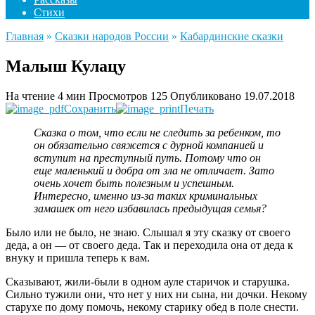
Стихи
Главная
»
Сказки народов России
»
Кабардинские сказки
Малыш Кулацу
На чтение
4 мин
Просмотров
125
Опубликовано
19.07.2018
Сохранить
Печать
Сказка о том, что если не следить за ребенком, то
он обязательно свяжется с дурной компанией и
вступит на преступный путь. Потому что он
еще маленький и добра от зла не отличает. Зато
очень хочет быть полезным и успешным.
Интересно, именно из-за таких криминальных
замашек от него избавилась предыдущая семья?
Было или не было, не знаю. Слышал я эту сказку от своего
деда, а он — от своего деда. Так и переходила она от деда к
внуку и пришла теперь к вам.
Сказывают, жили-были в одном ауле старичок и старушка.
Сильно тужили они, что нет у них ни сына, ни дочки. Некому
старухе по дому помочь, некому старику обед в поле снести.