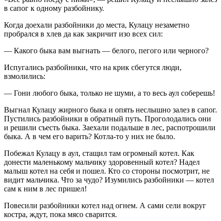
в сапог к одному разбойнику.
Когда доехали разбойники до места, Кулацу незаметно
пробрался в хлев да как закричит изо всех сил:
— Какого быка вам выгнать — белого, пегого или черного?
Испугались разбойники, что на крик сбегутся люди,
взмолились:
— Гони любого быка, только не шуми, а то весь аул соберешь!
Выгнал Кулацу жирного быка и опять неслышно залез в сапог.
Пустились разбойники в обратный путь. Проголодались они
и решили съесть быка. Заехали подальше в лес, распотрошили
быка. А в чем его варить? Котла-то у них не было.
Побежал Кулацу в аул, стащил там огромный котел. Как
донести маленькому мальчику здоровенный котел? Надел
малыш котел на себя и пошел. Кто со стороны посмотрит, не
видит мальчика. Что за чудо? Изумились разбойники — котел
сам к ним в лес пришел!
Повесили разбойники котел над огнем. А сами сели вокруг
костра, ждут, пока мясо сварится.