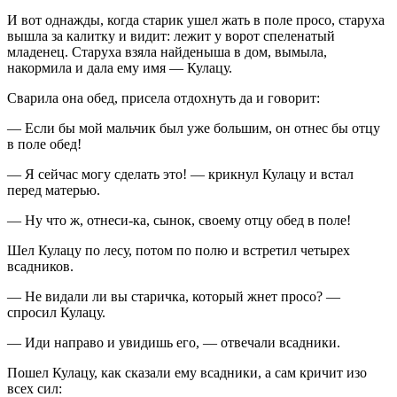
И вот однажды, когда старик ушел жать в поле просо, старуха
вышла за калитку и видит: лежит у ворот спеленатый
младенец. Старуха взяла найденыша в дом, вымыла,
накормила и дала ему имя — Кулацу.
Сварила она обед, присела отдохнуть да и говорит:
— Если бы мой мальчик был уже большим, он отнес бы отцу
в поле обед!
— Я сейчас могу сделать это! — крикнул Кулацу и встал
перед матерью.
— Ну что ж, отнеси-ка, сынок, своему отцу обед в поле!
Шел Кулацу по лесу, потом по полю и встретил четырех
всадников.
— Не видали ли вы старичка, который жнет просо? —
спросил Кулацу.
— Иди направо и увидишь его, — отвечали всадники.
Пошел Кулацу, как сказали ему всадники, а сам кричит изо
всех сил: