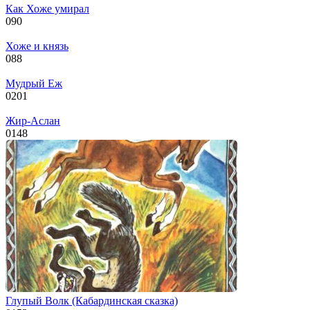
Как Хоже умирал
0
90
Хоже и князь
0
88
Мудрый Еж
0
201
Жир-Аслан
0
148
Глупый Волк (Кабардинская сказка)