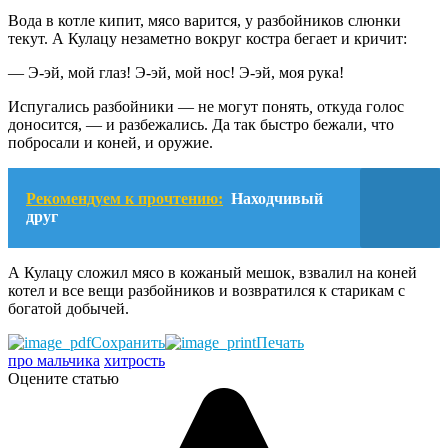
Вода в котле кипит, мясо варится, у разбойников слюнки
текут. А Кулацу незаметно вокруг костра бегает и кричит:
— Э-эй, мой глаз! Э-эй, мой нос! Э-эй, моя рука!
Испугались разбойники — не могут понять
,
откуда голос
доносится, — и разбежались. Да так быстро бежали, что
побросали и коней, и оружие.
Рекомендуем к прочтению:
Находчивый
друг
А Кулацу сложил мясо в кожаный мешок, взвалил на коней
котел и все вещи разбойников и возвратился к старикам с
богатой добычей.
Сохранить
Печать
про мальчика
хитрость
Оцените статью