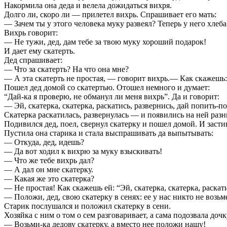
Накормила она деда и велела дожидаться вихря.
Долго ли, скоро ли — прилетел вихрь. Спрашивает его мать:
— Зачем ты у этого человека муку развеял? Теперь у него хлеба
Вихрь говорит:
— Не тужи, дед, дам тебе за твою муку хороший подарок!
И дает ему скатерть.
Дед спрашивает:
— Что за скатерть? На что она мне?
— А эта скатерть не простая, — говорит вихрь.— Как скажешь: “Э
Пошел дед домой со скатертью. Отошел немного и думает:
“Дай-ка я проверю, не обманул ли меня вихрь”. Да и говорит:
— Эй, скатерка, скатерка, раскатись, развернись, дай попить-пое
Скатерка раскатилась, развернулась — и появились на ней разны
Подивился дед, поел, свернул скатерку и пошел домой. И застиг
Пустила она старика и стала выспрашивать да выпытывать:
— Откуда, дед, идешь?
— Да вот ходил к вихрю за муку взыскивать!
— Что же тебе вихрь дал?
— А дал он мне скатерку.
— Какая же это скатерка?
— Не простая! Как скажешь ей: “Эй, скатерка, скатерка, раскатись
— Положи, дед, свою скатерку в сенях: ее у нас никто не возьме
Старик послушался и положил скатерку в сени.
Хозяйка с ним о том о сем разговаривает, а сама подозвала доч
— Возьми-ка дедову скатерку, а вместо нее положи нашу!