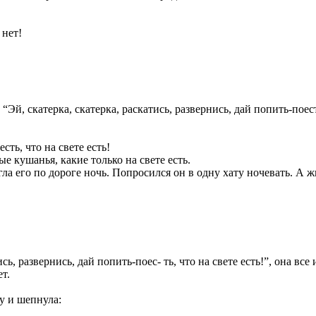
 нет!
й, скатерка, скатерка, раскатись, развернись, дай попить-поесть, 
сть, что на свете есть!
е кушанья, какие только на свете есть.
ла его по дороге ночь. Попросился он в одну хату ночевать. А ж
, развернись, дай попить-поес- ть, что на свете есть!”, она все и
т.
ку и шепнула: