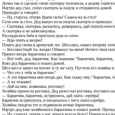
Дочка так и сделала: свою скатерку положила, а дедову спрятал
Наутро дед стал, сунул скатерть за пазуху и отправился домой.
Приходит и говорит:
— Ну, старуха, теперь будем сыты! Садись-ка за стол!
Сели они за стол. Дед вынул из-за пазухи скатерть и приказал:
— Скатерка, скатерка, раскатись, развернись, дай попить-поесть,
А скатерка и не шевельнулась.
Рассердилась баба и прогнала деда из хаты:
— Иди опять к вихрю!
Пошел дед снова в дремучий лес. Шел-шел, нашел вихреву хатк
— Бессовестный ты, вихрь! Обманул ты меня! Ничего твоя скат
Привел вихрь баранчика и говорит:
— Вот тебе, дед, баранчик. Как скажешь: “Баранчик, баранчик, в
Взял дед баранчика и пошел домой.
Шел-шел и зашел на ночлег в ту же хату. Пустила его хозяйка и
— Что это у тебя за баранчик?
— А это баранчика мне вихрь дал. Как скажу ему: “Баранчик, бар
— А ну покажи!
— Дай-ка мне, хозяюшка, рогожку!
Хозяйка принесла рогожку. Дед разостлал рогожку, поставил на
— Баранчик, баранчик, встряхнись, дай злата- серебра!
Баранчик встряхнулся, и посыпалось с него злато-серебро.
Хозяйка увидела это и подменила ночью баранчика.
Наутро дед взял хозяйкиного баранчика и пошел домой. Приход
— Ну, старуха, теперь у нас деньги всегда будут! Принеси-ка р