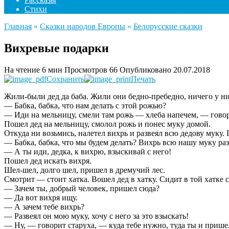
Стихи
Главная
»
Сказки народов Европы
»
Белорусские сказки
Вихревые подарки
На чтение
6 мин
Просмотров
66
Опубликовано
20.07.2018
Сохранить
Печать
Жили-были дед да баба. Жили они бедно-пребедно, ничего у них
— Бабка, бабка, что нам делать с этой рожью?
— Иди на мельницу, смели там рожь — хлеба напечем, — говор
Пошел дед на мельницу, смолол рожь и понес муку домой.
Откуда ни возьмись, налетел вихрь и развеял всю дедову муку.
— Бабка, бабка, что мы будем делать? Вихрь всю нашу муку разв
— А ты иди, дедка, к вихрю, взыскивай с него!
Пошел дед искать вихря.
Шел-шел, долго шел, пришел в дремучий лес.
Смотрит — стоит хатка. Вошел дед в хатку. Сидит в той хатке 
— Зачем ты, добрый человек, пришел сюда?
— Да вот вихря ищу.
— А зачем тебе вихрь?
— Развеял он мою муку, хочу с него за это взыскать!
— Ну, — говорит старуха, — куда тебе нужно, туда ты и пришел: