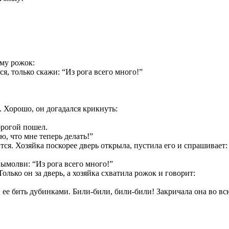
ему рожок:
ся, только скажи: “Из рога всего много!”
. Хорошо, он догадался крикнуть:
орогой пошел.
, что мне теперь делать!”
тся. Хозяйка поскорее дверь открыла, пустила его и спрашивает:
вымолви: “Из рога всего много!”
олько он за дверь, а хозяйка схватила рожок и говорит:
й ее бить дубинками. Били-били, били-били! Закричала она во вс