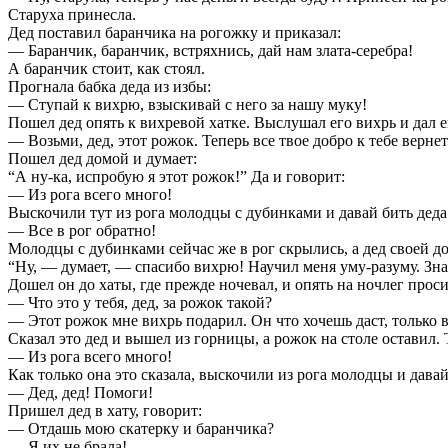
Старуха принесла.
Дед поставил баранчика на рогожку и приказал:
— Баранчик, баранчик, встряхнись, дай нам злата-серебра!
А баранчик стоит, как стоял.
Прогнала бабка деда из избы:
— Ступай к вихрю, взыскивай с него за нашу муку!
Пошел дед опять к вихревой хатке. Выслушал его вихрь и дал 
— Возьми, дед, этот рожок. Теперь все твое добро к тебе вернет
Пошел дед домой и думает:
“А ну-ка, испробую я этот рожок!” Да и говорит:
— Из рога всего много!
Выскочили тут из рога молодцы с дубинками и давай бить деда
— Все в рог обратно!
Молодцы с дубинками сейчас же в рог скрылись, а дед своей д
“Ну, — думает, — спасибо вихрю! Научил меня уму-разуму. Знаю
Дошел он до хаты, где прежде ночевал, и опять на ночлег проси
— Что это у тебя, дед, за рожок такой?
— Этот рожок мне вихрь подарил. Он что хочешь даст, только 
Сказал это дед и вышел из горницы, а рожок на столе оставил. Т
— Из рога всего много!
Как только она это сказала, выскочили из рога молодцы и дава
— Дед, дед! Помоги!
Пришел дед в хату, говорит:
— Отдашь мою скатерку и баранчика?
— Я их не брала!