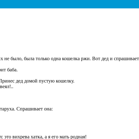
 не было, была только одна кошелка ржи. Вот дед и спрашивает 
ит баба.
 Принес дед домой пустую кошелку.
еял!..
старуха. Спрашивает она:
 это вихрева хатка, а я его мать родная!