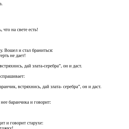
а.
 что на свете есть!
у. Вошел и стал браниться:
ерть не дает!
стряхнись, дай злата-серебра”, он и даст.
 спрашивает:
анчик, встряхнись, дай злата- серебра”, он и даст.
 нее баранчика и говорит:
ит и говорит старухе:
огожку!