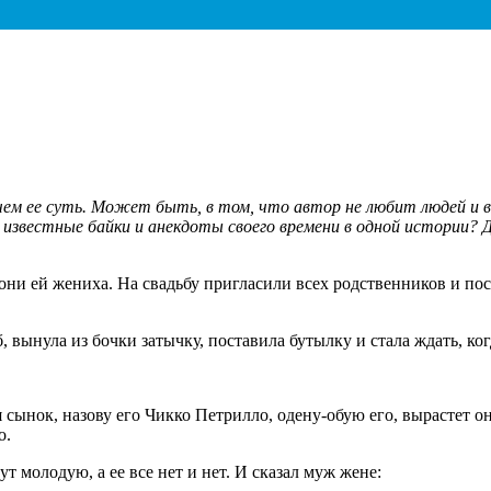
в чем ее суть. Может быть, в том, что автор не любит людей и в
 известные байки и анекдоты своего времени в одной истории? 
ни ей жениха. На свадьбу пригласили всех родственников и пос
 вынула из бочки затычку, поставила бутылку и стала ждать, ког
я сынок, назову его Чикко Петрилло, одену-обую его, вырастет
о.
т молодую, а ее все нет и нет. И сказал муж жене: