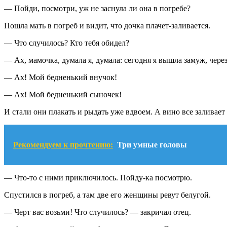
— Пойди, посмотри, уж не заснула ли она в погребе?
Пошла мать в погреб и видит, что дочка плачет-заливается.
— Что случилось? Кто тебя обидел?
— Ах, мамочка, думала я, думала: сегодня я вышла замуж, чере
— Ах! Мой бедненький внучок!
— Ах! Мой бедненький сыночек!
И стали они плакать и рыдать уже вдвоем. А вино все заливает и
Рекомендуем к прочтению:
Три умные головы
— Что-то с ними приключилось. Пойду-ка посмотрю.
Спустился в погреб, а там две его женщины ревут белугой.
— Черт вас возьми! Что случилось? — закричал отец.